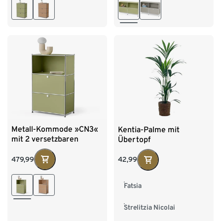
Metall-Kommode »CN3«
Kentia-Palme mit
mit 2 versetzbaren
Übertopf
Klappenfächern, pistazie
479,99
42,99
Fatsia
Strelitzia Nicolai