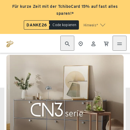
Für kurze Zeit mit der TchiboCard 15% auf fast alles
sparen!*
DANKE26
Code kopieren
Hinweis*