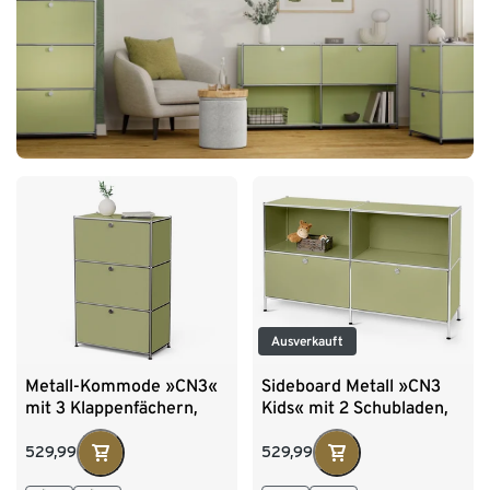
Ausverkauft
Metall-Kommode »CN3«
Sideboard Metall »CN3
mit 3 Klappenfächern,
Kids« mit 2 Schubladen,
pistazie
pistazie
529,99
529,99