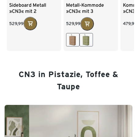
Sideboard Metall
Kommo
Metall-Kommode
»CN3« mit 2
»CN3«
»CN3« mit 3
versetzbaren
Klapp
Klappenfächern,
Klappenfächern
salbei
toffee
529,99
479,99
529,99
CN3 in Pistazie, Toffee &
Taupe