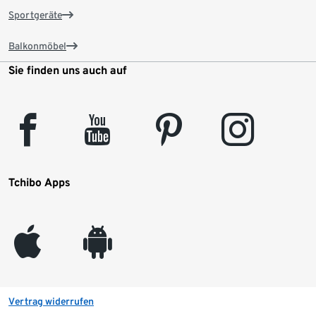
Sportgeräte
Balkonmöbel
Sie finden uns auch auf
facebook
youtube
pinterest
instagram
Tchibo Apps
appleinc
android
Vertrag widerrufen