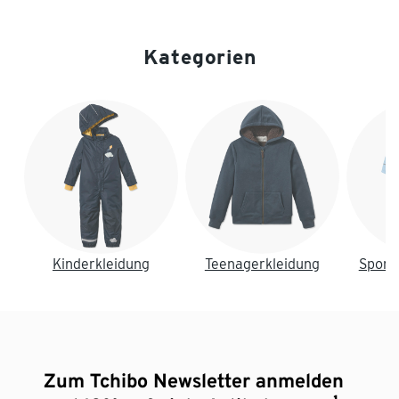
Kategorien
Ende der Auflistung
Kinderkleidung
Teenagerkleidung
Sport
Zum Tchibo Newsletter anmelden