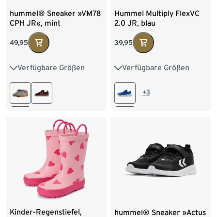
hummel® Sneaker »VM78
Hummel Multiply FlexVC
CPH JR«, mint
2.0 JR, blau
49,95
39,95
Verfügbare Größen
Verfügbare Größen
28
29
30
31
26
27
28
29
32
33
34
35
30
31
32
33
+3
36
37
38
39
34
35
36
37
40
38
Kinder-Regenstiefel,
hummel® Sneaker »Actus