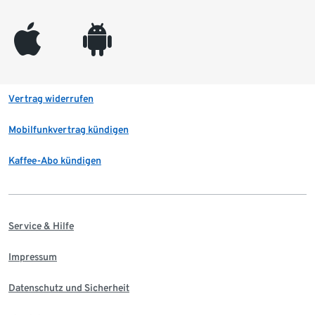
appleinc
android
Vertrag widerrufen
Mobilfunkvertrag kündigen
Kaffee-Abo kündigen
Service & Hilfe
Impressum
Datenschutz und Sicherheit