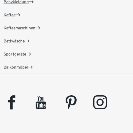
Babykleidung
Kaffee
Kaffeemaschinen
Bettwäsche
Sportgeräte
Balkonmöbel
facebook
youtube
pinterest
instagram