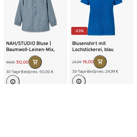
-23%
Blusenshirt mit
NAH/STUDIO Bluse |
Lochstickerei, blau
Baumwoll-Leinen-Mix,
Ocean, Sake
19,00
50,00
24,99
99,95
30-Tage-Bestpreis:
24,99
€
30-Tage-Bestpreis:
50,00
€
Verfügbare Größen
Verfügbare Größen
36
38
40
42
34
36
38
40
44
46
48
42
44