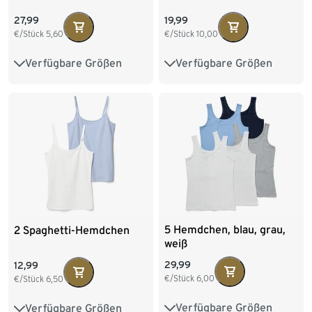
27,99
19,99
€/Stück
5,60
€/Stück
10,00
Verfügbare Größen
Verfügbare Größen
XS 32/34
S 36/38
S 36/38
M 40/42
M 40/42
L 44/46
L 44/46
XL 48/50
XL 48/50
5 Hemdchen, blau, grau,
2 Spaghetti-Hemdchen
weiß
29,99
12,99
€/Stück
6,00
€/Stück
6,50
Verfügbare Größen
Verfügbare Größen
S 36/38
M 40/42
XS 32/34
S 36/38