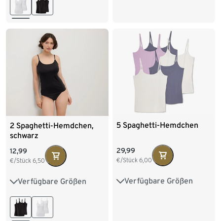
L 44/46
XL 48/50
M 40/42
L 44/46
XXL 52/54
XL 48/50
5 Spaghetti-Hemdchen
2 Spaghetti-Hemdchen,
schwarz
29,99
12,99
€/Stück
6,00
€/Stück
6,50
Verfügbare Größen
Verfügbare Größen
XS 32/34
S 36/38
S 36/38
M 40/42
M 40/42
L 44/46
L 44/46
XL 48/50