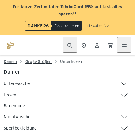
Für kurze Zeit mit der TchiboCard 15% auf fast alles
sparen!*
DANKE26
Code kopieren
Hinweis*
Damen
Große Größen
Unterhosen
Damen
Unterwäsche
Hosen
Bademode
Nachtwäsche
Sportbekleidung