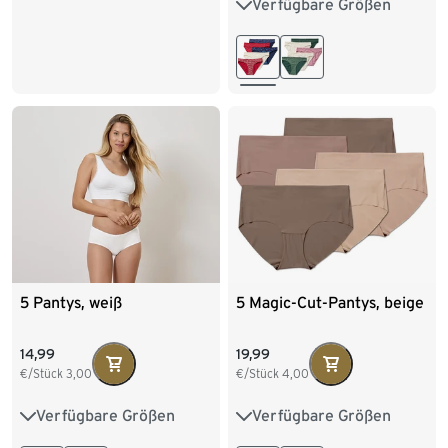
Verfügbare Größen
XS 32/34
S 36/38
M 40/42
L 44/46
XL 48/50
5 Pantys, weiß
5 Magic-Cut-Pantys, beige
14,99
19,99
€/Stück
3,00
€/Stück
4,00
Verfügbare Größen
Verfügbare Größen
S 36/38
M 40/42
XS 32/34
S 36/38