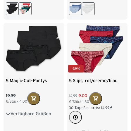
L 44/46
XL 48/50
L 44/46
XL 48/50
XXL 52/54
-39%
5 Magic-Cut-Pantys
5 Slips, rot/creme/blau
19,99
9,00
14,99
€/Stück
4,00
€/Stück
1,80
30-Tage-Bestpreis:
14,99
€
Verfügbare Größen
XS 32/34
S 36/38
M 40/42
L 44/46