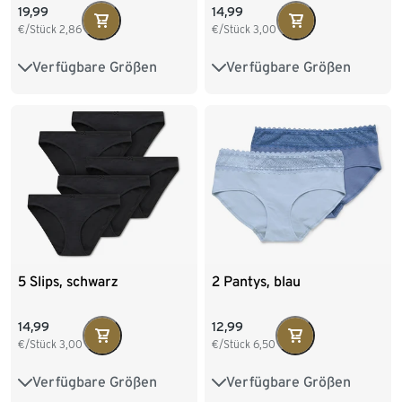
19,99
14,99
€/Stück
2,86
€/Stück
3,00
Verfügbare Größen
Verfügbare Größen
S 36/38
M 40/42
S 36/38
M 40/42
L 44/46
XL 48/50
L 44/46
XL 48/50
XXL 52/54
5 Slips, schwarz
2 Pantys, blau
14,99
12,99
€/Stück
3,00
€/Stück
6,50
Verfügbare Größen
Verfügbare Größen
S 36/38
M 40/42
S 36/38
M 40/42