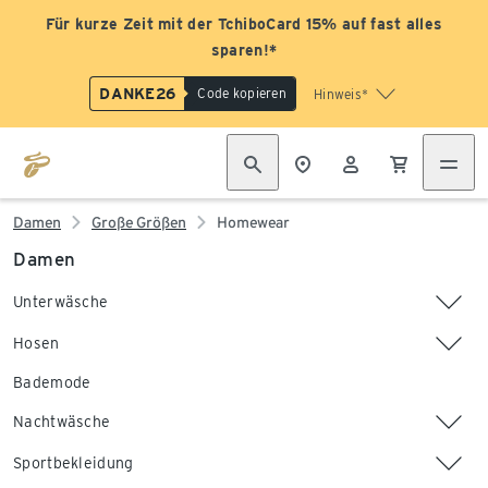
Für kurze Zeit mit der TchiboCard 15% auf fast alles
sparen!*
DANKE26
Code kopieren
Hinweis*
Damen
Große Größen
Homewear
Damen
Unterwäsche
Hosen
Bademode
Nachtwäsche
Sportbekleidung