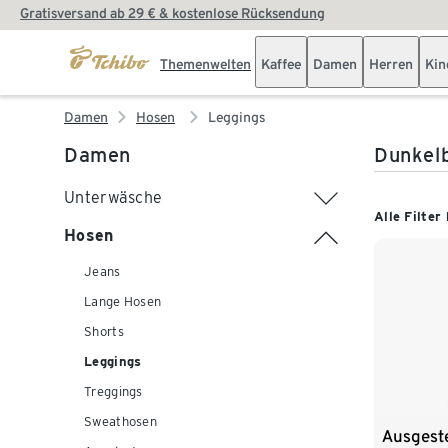
Gratisversand ab 29 € & kostenlose Rücksendung
Themenwelten
Kaffee
Damen
Herren
Kin
Damen
Hosen
Leggings
Damen
Dunkelb
Unterwäsche
Alle Filter
Hosen
Jeans
Lange Hosen
Shorts
Leggings
Treggings
Sweathosen
Ausgeste