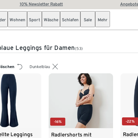
10% Newsletter Rabatt
Angebote
der
Wohnen
Sport
Wäsche
Schlafen
Sale
Mehr
laue Leggings für Damen
(53)
 löschen
Dunkelblau
-22%
-16%
llte Leggings
Radle
Radlershorts mit