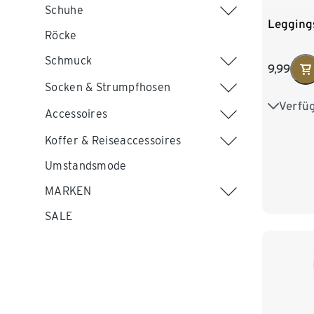
Schuhe
Legging
Röcke
Schmuck
9,99
Socken & Strumpfhosen
Verfü
S 36/38
Accessoires
L 44/46
Koffer & Reiseaccessoires
Umstandsmode
XXL 52
MARKEN
SALE