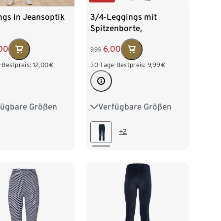
gs in Jeansoptik
3/4-Leggings mit
Spitzenborte,
dunkelblau
,00
6,00
9,99
-Bestpreis:
12,00
€
30-Tage-Bestpreis:
9,99
€
fügbare Größen
Verfügbare Größen
38
M 40/42
S 36/38
M 40/42
/46
XL 48/50
L 44/46
XL 48/50
+2
52/54
XXL 52/54