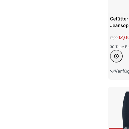
Gefütter
Jeansop
12,0
17,99
30-Tage-Be
Verfü
S 36/38
L 44/46
XXL 52