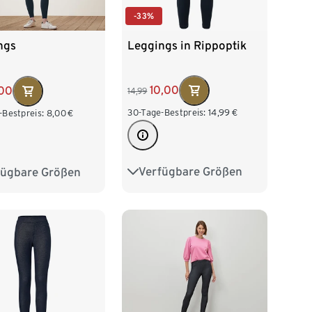
-33%
Leggings in Rippoptik
ngs
10,00
00
14,99
30-Tage-Bestpreis:
14,99
€
-Bestpreis:
8,00
€
Verfügbare Größen
fügbare Größen
S 36/38
M 40/42
38
M 40/42
L 44/46
XL 48/50
/46
XL 48/50
XXL 52/54
52/54