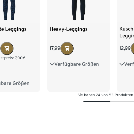
Kusch
te Leggings
Heavy-Leggings
Leggi
12,99
0
17,99
stpreis:
7,00
€
Ver
Verfügbare Größen
S 36/
S 36/38
M 40/42
L 44
L 44/46
XL 48/50
gbare Größen
M 40/42
XXL 
XXL 52/54
Sie haben 24 von 53 Produkten
XL 48/50
/54