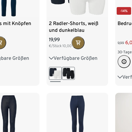
-14%
s mit Knöpfen
2 Radler-Shorts, weiß
Bedru
und dunkelblau
19,99
6,
9,99
€/Stück
10,00
30-Tage
gbare Größen
Verfügbare Größen
M 40/42
L 44/46
XL 48/50
XL 48/50
XXL 52/54
Ver
S 36/
/54
L 44
XXL 