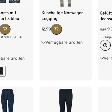
orts mit
Kuschelige Norweger-
Gefütt
orte, blau
Leggings
Jeans
12,99
9,
17,99
stpreis:
6,00
€
30-Tage
Verfügbare Größen
S 36/38
M 40/42
L 44/46
XL 48/50
gbare Größen
Ver
M 40/42
S 36/
XXL 52/54
XL 48/50
L 44
/54
XXL 