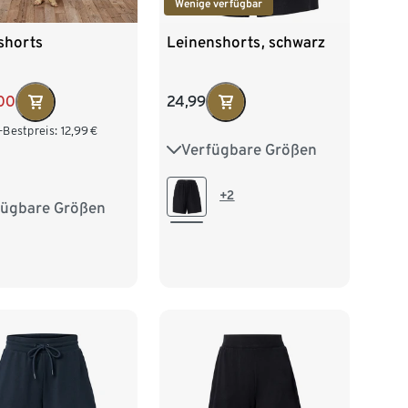
Wenige verfügbar
shorts
Leinenshorts, schwarz
00
24,99
-Bestpreis:
12,99
€
Verfügbare Größen
36
38
40
42
44
46
48
+2
fügbare Größen
38
M 40/42
/46
XL 48/50
52/54