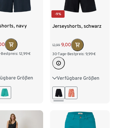
-9%
shorts, navy
Jerseyshorts, schwarz
00
9,00
12,99
-Bestpreis:
12,99
€
30-Tage-Bestpreis:
9,99
€
fügbare Größen
Verfügbare Größen
38
M 40/42
S 36/38
M 40/42
/46
XL 48/50
L 44/46
XL 48/50
52/54
XXL 52/54