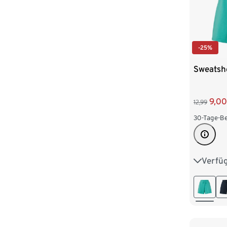
-25%
Sweatsh
9,00
12,99
30-Tage-Be
Verfü
S 36/38
L 44/46
XXL 52