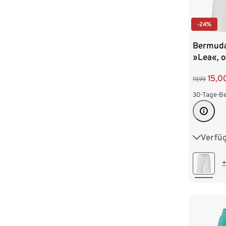
-24%
Bermuda
»Lea«, o
15,0
19,99
30-Tage-Be
Verfü
36
3
44
4
+