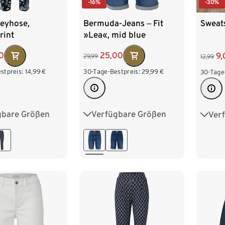
-16%
-30%
seyhose,
Bermuda-Jeans ‒ Fit
Sweat
rint
»Lea«, mid blue
0
25,00
9,
29,99
12,99
stpreis:
14,99
€
30-Tage-Bestpreis:
29,99
€
30-Tage
gbare Größen
Verfügbare Größen
Ver
M 40/42
36
38
40
42
S 36/
XL 48/50
44
46
48
L 44
/54
XXL 