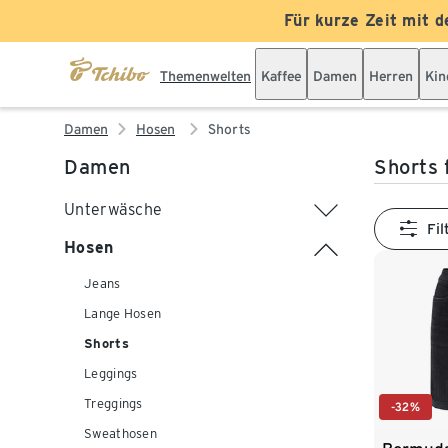
Für kurze Zeit mit d
Themenwelten
Kaffee
Damen
Herren
Kin
Damen
Hosen
Shorts
Damen
Shorts
Unterwäsche
Fil
Hosen
Jeans
Lange Hosen
Shorts
Leggings
Treggings
-32%
Sweathosen