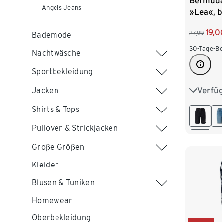
Bermuda
Angels Jeans
»Lea«, 
19,0
27,99
Bademode
30-Tage-Be
Nachtwäsche
Sportbekleidung
Verfü
Jacken
36
3
Shirts & Tops
44
4
Pullover & Strickjacken
Große Größen
Kleider
Blusen & Tuniken
Homewear
Oberbekleidung