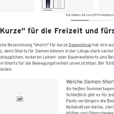
6
48
44
46
48
50
52
54
Sie haben 24 von 69 Produkten
Kurze" für die Freizeit und für
sche Bezeichnung "shorts" für kurze
Damenhose
hat sich au
rz, denn Shorts für Damen können in der Länge stark variie
rotauglichen, lockeren Leinen- oder Baumwollshorts und Be
n-Shorts für die Bewegungsfreiheit unverzichtbar. Bei Tch
tellen.
Welche Damen-Short
An heißen Sommertagen 
Schließlich gibt es für j
Pants verlängern die Be
Keilabsätzen kleine, zie
Hüften und Oberschenkel 