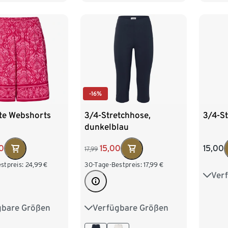
-16%
te Webshorts
3/4-Stretchhose,
3/4-S
dunkelblau
0
15,00
15,00
17,99
stpreis:
24,99
€
30-Tage-Bestpreis:
17,99
€
Ver
36
44
gbare Größen
Verfügbare Größen
8
40
42
36
38
40
42
52