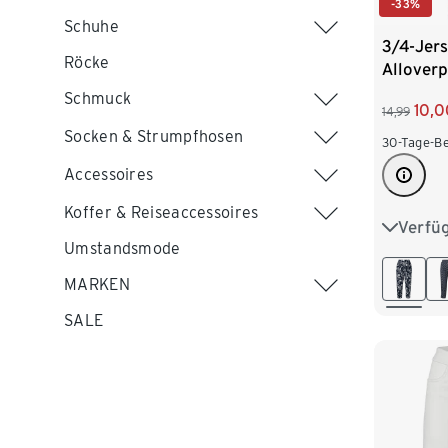
-33%
Schuhe
3/4-Jer
Röcke
Alloverp
Schmuck
10,0
14,99
Socken & Strumpfhosen
30-Tage-Be
Accessoires
Koffer & Reiseaccessoires
Verfü
S 36/38
Umstandsmode
L 44/46
MARKEN
XXL 52
SALE