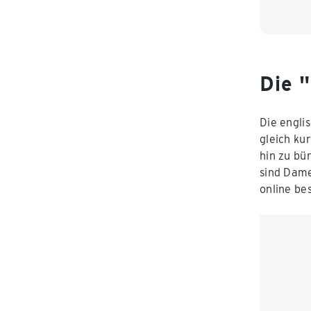
44
4
Die "
Die engli
gleich ku
hin zu bü
sind Dame
online bes