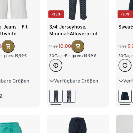
-33%
-30%
-Jeans – Fit
3/4-Jerseyhose,
Sweat
ffwhite
Minimal-Alloverprint
0
10,00
9,
14,99
12,99
stpreis:
19,99
€
30-Tage-Bestpreis:
14,99
€
30-Tage
gbare Größen
Verfügbare Größen
Ver
8
40
42
S 36/38
M 40/42
S 36/
6
48
L 44/46
XL 48/50
L 44
2
XXL 52/54
XXL 