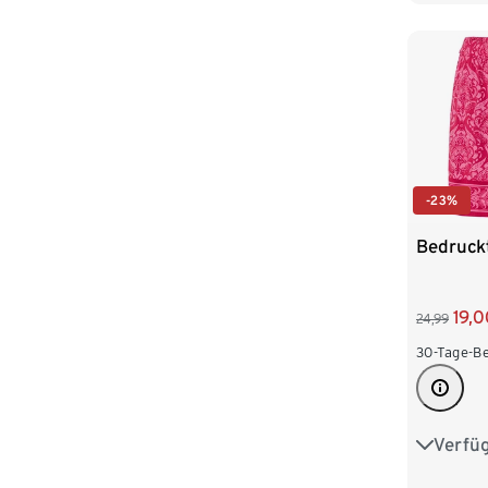
52
-23%
Bedruck
19,0
24,99
30-Tage-Be
Verfü
36
3