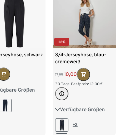
-16%
erseyhose, schwarz
3/4-Jerseyhose, blau-
cremeweiß
10,00
17,99
30-Tage-Bestpreis:
12,00
€
fügbare Größen
38
M 40/42
/46
XL 48/50
Verfügbare Größen
S 36/38
M 40/42
52/54
L 44/46
XL 48/50
+2