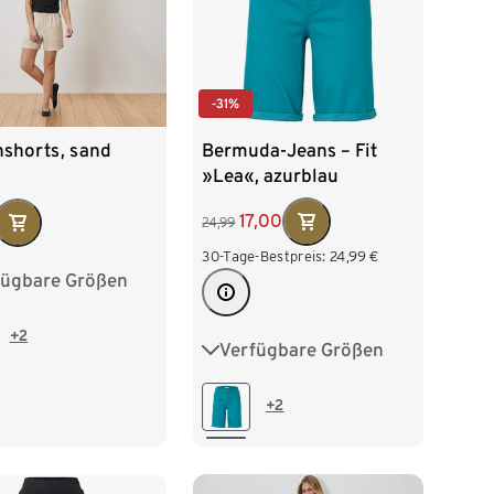
-31%
Bermuda-Jeans – Fit
nshorts, sand
»Lea«, azurblau
17,00
24,99
30-Tage-Bestpreis:
24,99
€
fügbare Größen
38
40
42
46
48
+2
Verfügbare Größen
36
38
40
42
44
46
48
+2