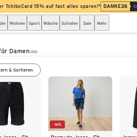
er TchiboCard 15% auf fast alles sparen!*
DANKE26
C
der
Wohnen
Sport
Wäsche
Schlafen
Sale
Mehr
 für Damen
(69)
tern & Sortieren
-16%