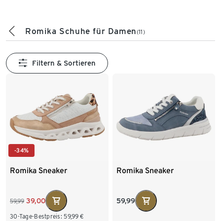
Romika Schuhe für Damen
(11)
Filtern & Sortieren
-34%
Romika Sneaker
Romika Sneaker
59,99
39,00
59,99
30-Tage-Bestpreis:
59,99
€