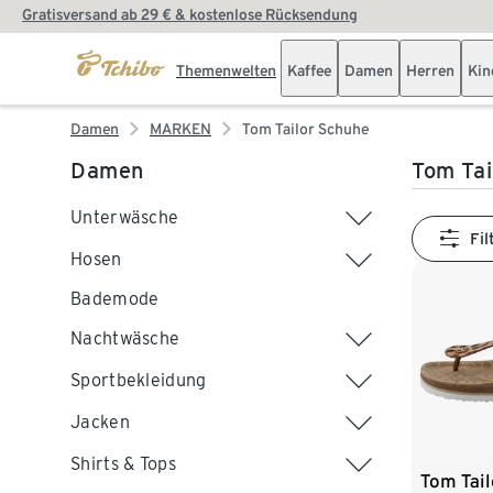
Gratisversand ab 29 € & kostenlose Rücksendung
Themenwelten
Kaffee
Damen
Herren
Kin
Damen
MARKEN
Tom Tailor Schuhe
Damen
Tom Tai
Unterwäsche
Fil
Hosen
Bademode
Nachtwäsche
Sportbekleidung
Jacken
Shirts & Tops
Tom Tail