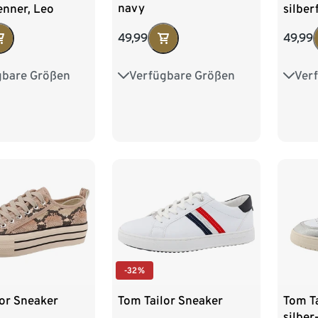
navy
enner, Leo
silber
49,99
49,99
Verfügbare Größen
gbare Größen
Ver
37
38
39
40
8
39
40
37
41
41
-32%
or Sneaker
Tom Tailor Sneaker
Tom Ta
silber