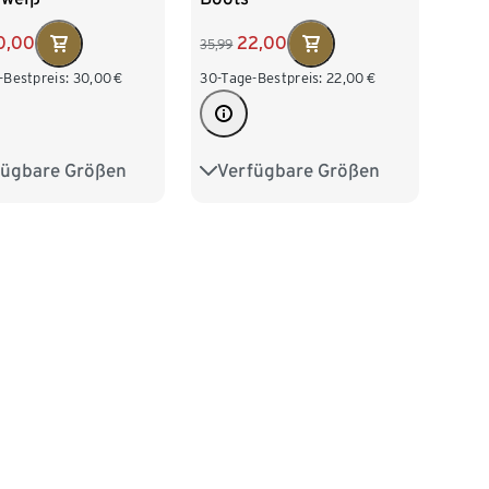
0,00
22,00
35,99
-Bestpreis:
30,00
€
30-Tage-Bestpreis:
22,00
€
fügbare Größen
Verfügbare Größen
38
39
40
37
38
39
40
42
41
42