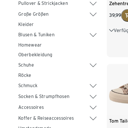
Zehentr
Pullover & Strickjacken
Große Größen
39,99
Kleider
Verfü
37
3
Blusen & Tuniken
41
Homewear
Oberbekleidung
Schuhe
Röcke
Schmuck
Socken & Strumpfhosen
Accessoires
Koffer & Reiseaccessoires
Tom Tail