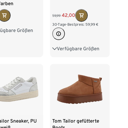
farben
42,00
59,99
30-Tage-Bestpreis:
59,99
€
fügbare Größen
38
39
40
Verfügbare Größen
37
38
39
40
41
42
ilor Sneaker, PU
Tom Tailor gefütterte
-weiß
Boots