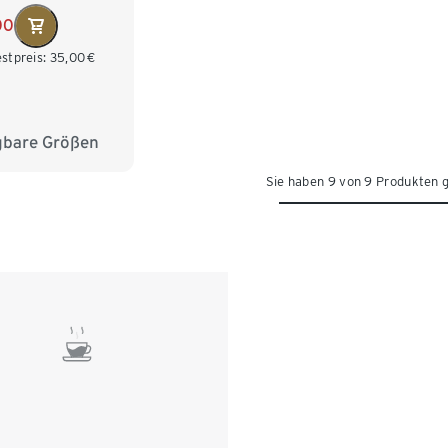
00
stpreis:
35,00
€
gbare Größen
8
39
40
Sie haben 9 von 9 Produkten 
2