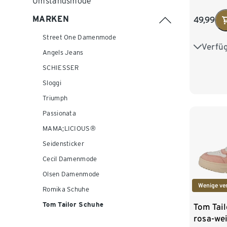
Umstandsmode
MARKEN
49,99
Street One Damenmode
Verfü
37
3
Angels Jeans
SCHIESSER
41
4
Sloggi
Triumph
Passionata
MAMA;LICIOUS®
Seidensticker
Cecil Damenmode
Olsen Damenmode
Wenige ve
Romika Schuhe
Tom Tailor Schuhe
Tom Tail
rosa-we