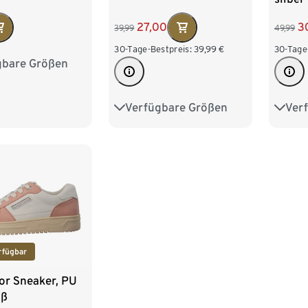
27,00
3
39,99
49,99
30-Tage-Bestpreis:
39,99
€
30-Tage
gbare Größen
8
39
40
2
Verfügbare Größen
Ver
37
38
39
40
37
41
42
41
rfügbar
or Sneaker, PU
iß