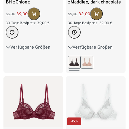
BH »Chloe«
»Maddie«, dark chocolate
39,00
32,00
65,00
55,00
30-Tage-Bestpreis:
39,00
€
30-Tage-Bestpreis:
32,00
€
Verfügbare Größen
Verfügbare Größen
75B
75C
80B
75B
75C
80B
80C
80D
80E
80C
80D
80E
80F
85B
85C
80F
85B
85C
85D
85E
85F
85D
85E
85F
90B
90C
-15%