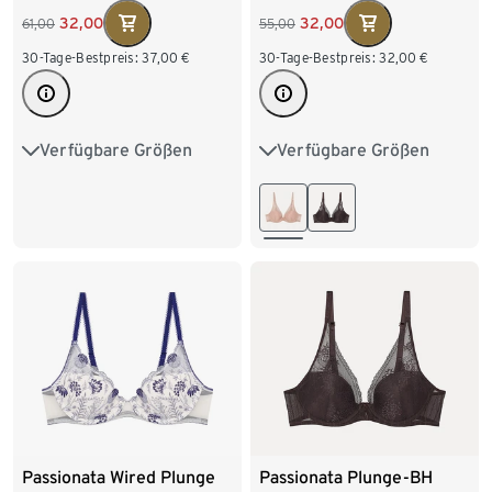
32,00
32,00
61,00
55,00
30-Tage-Bestpreis:
37,00
€
30-Tage-Bestpreis:
32,00
€
Verfügbare Größen
Verfügbare Größen
70A
70B
70C
75B
75C
80B
70D
70E
75A
80C
80D
80E
75B
75C
75D
80F
85B
85C
75E
80A
80B
85D
85E
85F
80C
80D
80E
85A
85B
85C
85D
Passionata Wired Plunge
Passionata Plunge-BH