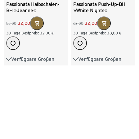
Passionata Halbschalen-
Passionata Push-Up-BH
BH »Jeanne«
»White Nights«
32,00
32,00
55,00
63,00
30-Tage-Bestpreis:
32,00
€
30-Tage-Bestpreis:
38,00
€
Verfügbare Größen
Verfügbare Größen
75B
75C
80B
70A
70B
70C
80C
80D
80E
70D
70E
75A
80F
85B
85C
75B
75C
75D
85D
85E
90C
75E
80A
80B
90D
80C
80D
85A
-15%
85B
85C
85D
Passionata Slip »White
Passionata Bandeau-BH