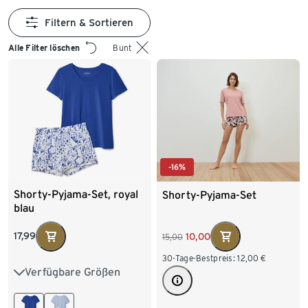
Filtern & Sortieren
Alle Filter löschen
Bunt
-16%
Shorty-Pyjama-Set, royal
Shorty-Pyjama-Set
blau
17,99
10,00
15,00
30-Tage-Bestpreis:
12,00
€
Verfügbare Größen
XS 32/34
S 36/38
M 40/42
L 44/46