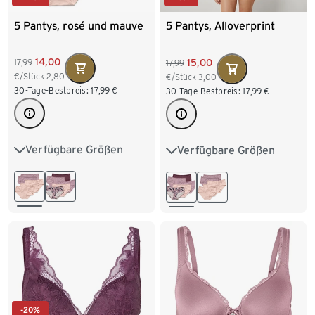
5 Pantys, rosé und mauve
5 Pantys, Alloverprint
14,00
15,00
17,99
17,99
€/Stück
2,80
€/Stück
3,00
30-Tage-Bestpreis:
17,99
€
30-Tage-Bestpreis:
17,99
€
Verfügbare Größen
Verfügbare Größen
S 36/38
M 40/42
S 36/38
M 40/42
L 44/46
XL 48/50
L 44/46
XL 48/50
XXL 52/54
XXL 52/54
-20%