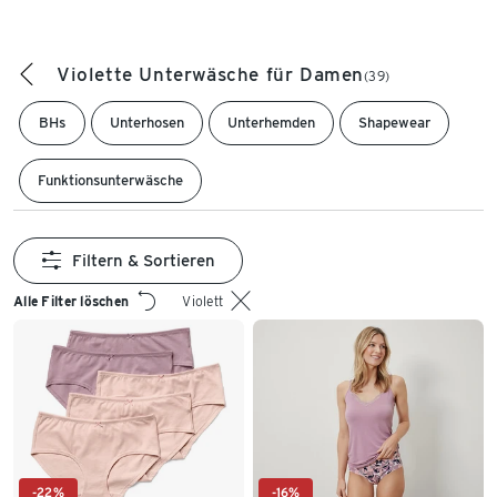
Violette Unterwäsche für Damen
(39)
BHs
Unterhosen
Unterhemden
Shapewear
Funktionsunterwäsche
Filtern & Sortieren
Alle Filter löschen
Violett
-22%
-16%