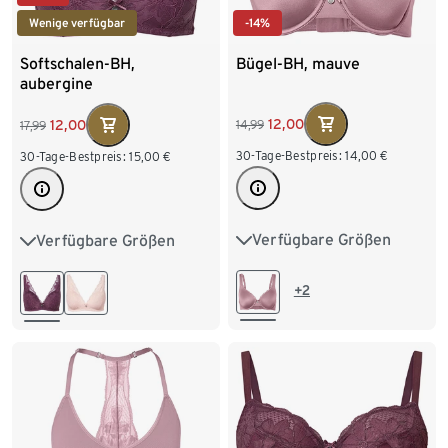
-14%
Wenige verfügbar
Bügel-BH, mauve
Softschalen-BH,
aubergine
12,00
12,00
14,99
17,99
30-Tage-Bestpreis:
14,00
€
30-Tage-Bestpreis:
15,00
€
Verfügbare Größen
Verfügbare Größen
75B
80B
80C
75A
75B
75C
85B
85C
90C
80A
80B
80C
+2
85B