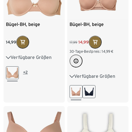
Bügel-BH, beige
Bügel-BH, beige
14,99
14,99
17,99
30-Tage-Bestpreis:
14,99
€
Verfügbare Größen
75B
80B
80C
80D
85B
85C
+2
Verfügbare Größen
75B
80B
80C
85D
90B
90C
85B
85C
90C