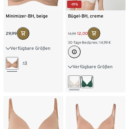
-19%
Minimizer-BH, beige
Bügel-BH, creme
29,99
12,00
14,99
30-Tage-Bestpreis:
14,99
€
Verfügbare Größen
85D
85E
85F
90D
90E
90F
+3
Verfügbare Größen
75B
80B
80C
95D
95E
100D
85B
85C
90C
100E