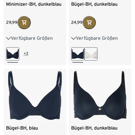
Minimizer-BH, dunkelblau
Bügel-BH, dunkelblau
29,99
24,99
Verfügbare Größen
Verfügbare Größen
85D
85E
85F
80D
80E
85D
90D
90E
90F
85E
90D
90E
+3
95D
95E
100D
95D
95E
100E
Bügel-BH, blau
Bügel-BH, dunkelblau