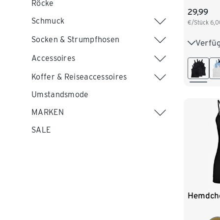
Röcke
29,99
Schmuck
€/Stück
6,0
Socken & Strumpfhosen
Verfü
S 36/38
Accessoires
L 44/46
Koffer & Reiseaccessoires
XXL 52
Umstandsmode
MARKEN
SALE
Hemdch