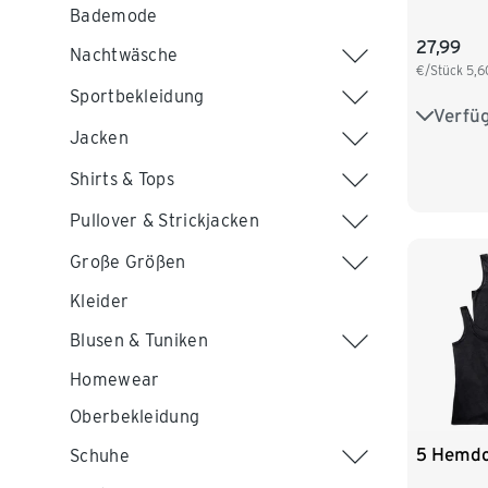
Bademode
27,99
Nachtwäsche
€/Stück
5,6
Sportbekleidung
Verfü
XS 32/3
Jacken
M 40/4
Shirts & Tops
XL 48/
Pullover & Strickjacken
Große Größen
Kleider
Blusen & Tuniken
Homewear
Oberbekleidung
5 Hemdc
Schuhe