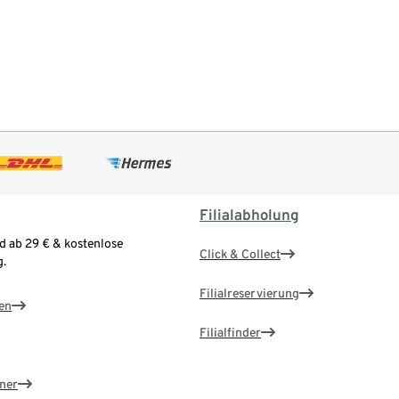
Filialabholung
d ab 29 € & kostenlose
Click & Collect
.
Filialreservierung
en
Filialfinder
ner