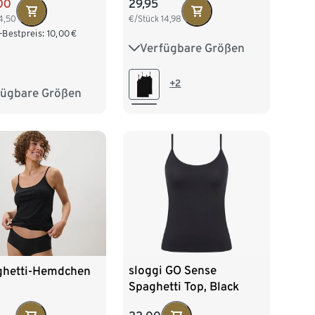
00
29,95
4,50
€/Stück
14,98
-Bestpreis:
10,00
€
Verfügbare Größen
36
38
40
42
44
+2
fügbare Größen
38
M 40/42
/46
XL 48/50
52/54
sloggi GO Sense
ghetti-Hemdchen
Spaghetti Top, Black