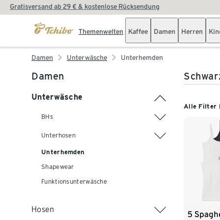
Gratisversand ab 29 € & kostenlose Rücksendung
Themenwelten
Kaffee
Damen
Herren
Kin
Damen
Unterwäsche
Unterhemden
Damen
Schwar
Unterwäsche
Alle Filter
BHs
Unterhosen
Unterhemden
Shapewear
Funktionsunterwäsche
Hosen
5 Spagh