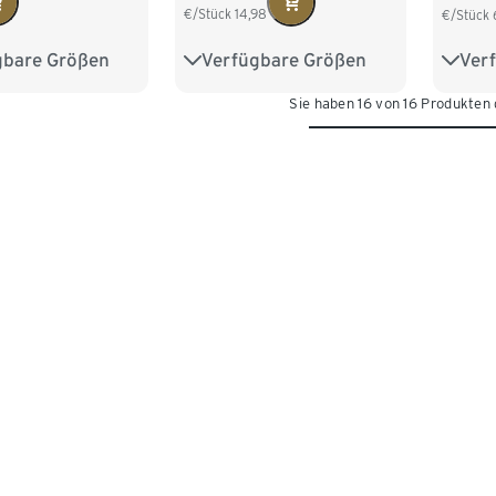
€/Stück
14,98
€/Stück
gbare Größen
Verfügbare Größen
Ver
M 40/42
36
38
40
42
S 36/
Sie haben 16 von 16 Produkten
XL 48/50
44
L 44
XXL 