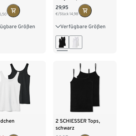
29,95
€/Stück
14,98
6,50
Verfügbare Größen
fügbare Größen
36
38
40
42
2/34
S 36/38
44
/42
L 44/46
8/50
XXL 52/54
dchen
2 SCHIESSER Tops,
schwarz