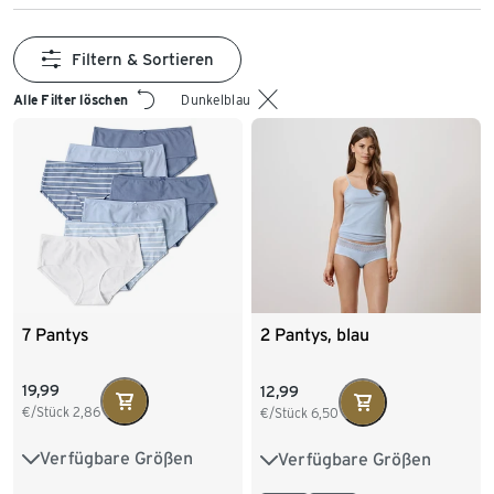
Filtern & Sortieren
Alle Filter löschen
Dunkelblau
7 Pantys
2 Pantys, blau
19,99
12,99
€/Stück
2,86
€/Stück
6,50
Verfügbare Größen
Verfügbare Größen
S 36/38
M 40/42
S 36/38
M 40/42