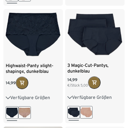
XXL 52/54
XXL 52/54
3 Magic-Cut-Pantys,
Highwaist-Panty »light-
dunkelblau
shaping«, dunkelblau
14,99
14,99
€/Stück
5,00
Verfügbare Größen
Verfügbare Größen
XS 32/34
S 36/38
S 36/38
M 40/42
M 40/42
L 44/46
L 44/46
XL 48/50
XXL 52/54