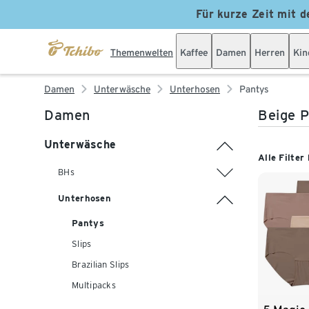
Für kurze Zeit mit d
Themenwelten
Kaffee
Damen
Herren
Kin
Damen
Unterwäsche
Unterhosen
Pantys
Damen
Beige 
Unterwäsche
Alle Filter
BHs
Unterhosen
Pantys
Slips
Brazilian Slips
Multipacks