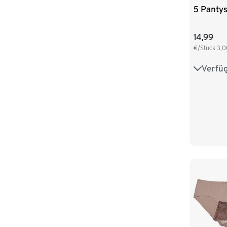
5 Panty
14,99
€/Stück
3,0
Verfü
S 36/38
L 44/46
XXL 52