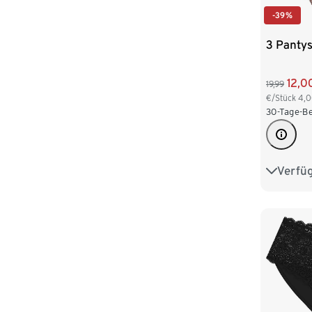
-39%
3 Panty
12,0
19,99
€/Stück
4,
30-Tage-Be
Verfü
S 36/38
L 44/46
XXL 52