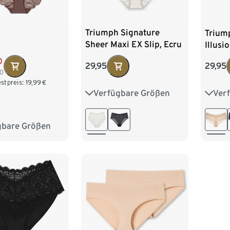
Triumph Signature
s
Trium
Sheer Maxi EX Slip, Ecru
Illusi
White
nude 
0
29,95
29,95
00
stpreis:
19,99
€
Verfügbare Größen
Ver
38
40
42
44
38
46
48
46
gbare Größen
M 40/42
XL 48/50
/54