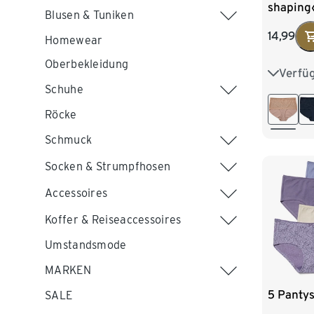
shaping«
Blusen & Tuniken
14,99
Homewear
Oberbekleidung
Verfü
S 36/38
Schuhe
L 44/46
Röcke
XXL 52
Schmuck
Socken & Strumpfhosen
Accessoires
Koffer & Reiseaccessoires
Umstandsmode
MARKEN
5 Panty
SALE