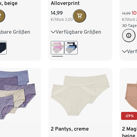
, beige
Alloverprint
14,99
10
14,99
€/Stück
3,00
€/Stück
30-Tage
gbare Größen
Verfügbare Größen
M 40/42
S 36/38
M 40/42
XL 48/50
L 44/46
XL 48/50
Ver
S 36/
/54
XXL 52/54
L 44
XXL 
-29%
s
2 Pantys, creme
2 Mag
beige