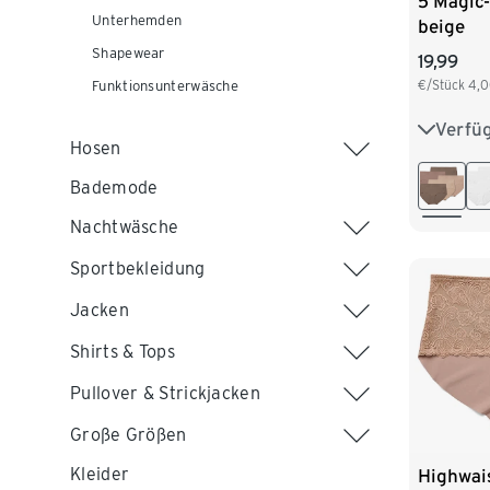
5 Magic
Unterhemden
beige
Shapewear
19,99
€/Stück
4,
Funktionsunterwäsche
Verfü
XS 32/3
Hosen
M 40/4
Bademode
Nachtwäsche
Sportbekleidung
Jacken
Shirts & Tops
Pullover & Strickjacken
Große Größen
Kleider
Highwais