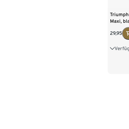
Triumph
Maxi, bl
29,95
Verfü
38
4
46