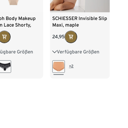
ph Body Makeup
SCHIESSER Invisible Slip
on Lace Shorty,
Maxi, maple
beige
24,95
fügbare Größen
Verfügbare Größen
40
42
44
36
38
40
42
44
+2