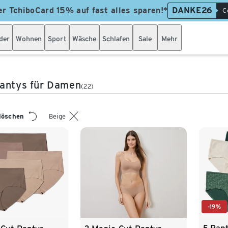
er TchiboCard 15% auf fast alles sparen!*
DANKE26
C
der
Wohnen
Sport
Wäsche
Schlafen
Sale
Mehr
Pantys für Damen
(22)
 löschen
Beige
-19%