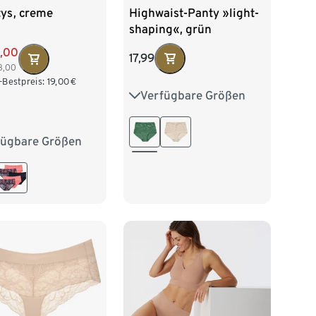
Highwaist-Panty »light-
tys, creme
shaping«, grün
5,00
17,99
3,00
-Bestpreis:
19,00
€
Verfügbare Größen
S 36/38
M 40/42
L 44/46
XL 48/50
fügbare Größen
38
M 40/42
/46
XL 48/50
52/54