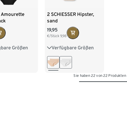
 Amourette
2 SCHIESSER Hipster,
ack
sand
19,95
€/Stück
9,98
gbare Größen
Verfügbare Größen
0
42
44
36
38
40
42
44
Sie haben 22 von 22 Produkten