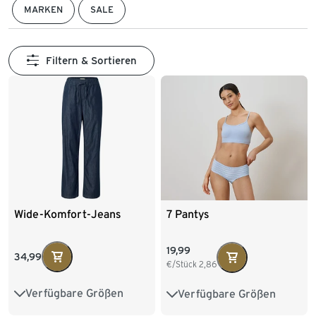
MARKEN
SALE
Filtern & Sortieren
Wide-Komfort-Jeans
7 Pantys
19,99
34,99
€/Stück
2,86
Verfügbare Größen
Verfügbare Größen
36
38
40
42
S 36/38
M 40/42