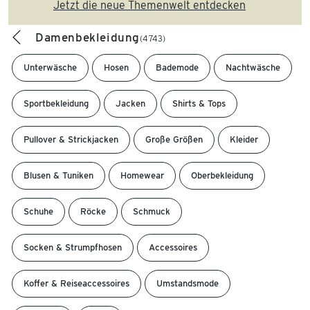
Jetzt die neue Themenwelt entdecken
Damenbekleidung
(4743)
Unterwäsche
Hosen
Bademode
Nachtwäsche
Sportbekleidung
Jacken
Shirts & Tops
Pullover & Strickjacken
Große Größen
Kleider
Blusen & Tuniken
Homewear
Oberbekleidung
Schuhe
Röcke
Schmuck
Socken & Strumpfhosen
Accessoires
Koffer & Reiseaccessoires
Umstandsmode