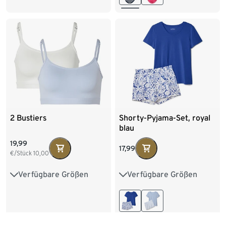
2 Bustiers
Shorty-Pyjama-Set, royal
blau
19,99
17,99
€/Stück
10,00
Verfügbare Größen
Verfügbare Größen
S 36/38
M 40/42
XS 32/34
S 36/38
L 44/46
M 40/42
L 44/46
XL 48/50
XXL 52/54