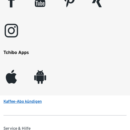
facebook
youtube
pinterest
xing
instagram
Tchibo Apps
appleinc
android
Kaffee-Abo kündigen
Service & Hilfe