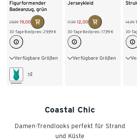
Figurformender
Jerseykleid
Strukt
Badeanzug, grün
19,00
12,00
1
29,99
17,99
14,99
30-Tage-Bestpreis:
29,99
€
30-Tage-Bestpreis:
17,99
€
30-Tage
Verfügbare Größen
Verfügbare Größen
Ver
38
40
42
S 36/38
M 40/42
S 36
44
46
48
L 44/46
L 44
+2
XL 48/50
XL 4
XXL 52/54
XXL 
Coastal Chic
Damen-Trendlooks perfekt für Strand
und Küste