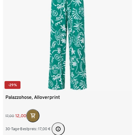
-29%
Palazzohose, Alloverprint
12,00
17,00
30-Tage-Bestpreis:
17,00
€