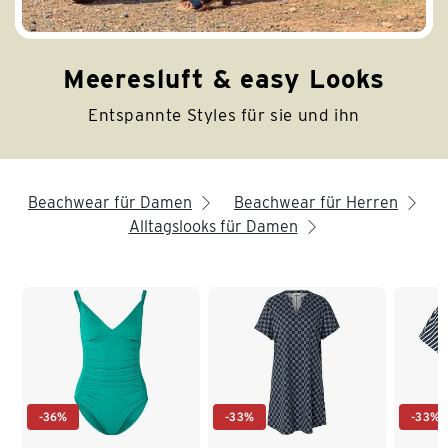
Meeresluft & easy Looks
Entspannte Styles für sie und ihn
Beachwear für Damen
Beachwear für Herren
arrow_right
arrow_right
Alltagslooks für Damen
arrow_right
Ende der Auflistung
-36%
-33%
-33%