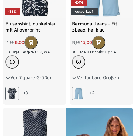
-24%
-38%
Ausverkauft
Blusenshirt, dunkelblau
Bermuda-Jeans – Fit
mit Alloverprint
»Lea«, hellblau
8,00
15,00
12,99
19,99
30-Tage-Bestpreis:
12,99
€
30-Tage-Bestpreis:
19,99
€
Verfügbare Größen
Verfügbare Größen
S 36/38
M 40/42
36
38
40
42
L 44/46
XL 48/50
44
46
48
+3
+2
XXL 52/54