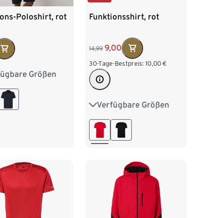
Funktionsshirt, rot
ons-Poloshirt, rot
9,00
14,99
30-Tage-Bestpreis:
10,00
€
fügbare Größen
/46
M 48/50
/54
XL 56/58
Verfügbare Größen
S 44/46
M 48/50
60/62
L 52/54
XL 56/58
XXL 60/62