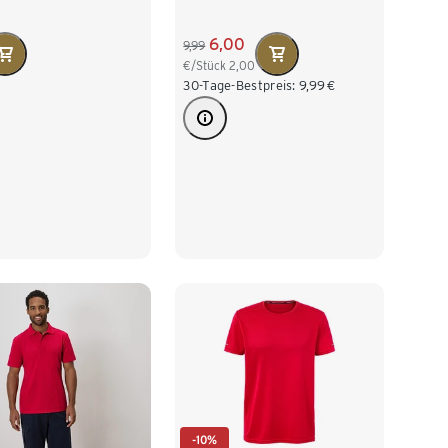
6,00
9,99
€/Stück
2,00
30-Tage-Bestpreis:
9,99
€
-10%