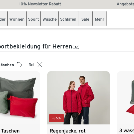
10% Newsletter Rabatt
Angebote
der
Wohnen
Sport
Wäsche
Schlafen
Sale
Mehr
ortbekleidung für Herren
(32)
 löschen
Rot
-36%
3 was
-Taschen
Regenjacke, rot