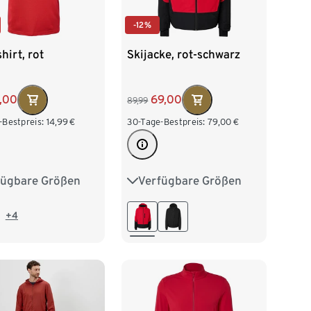
-12%
hirt, rot
Skijacke, rot-schwarz
,00
69,00
89,99
-Bestpreis:
14,99
€
30-Tage-Bestpreis:
79,00
€
fügbare Größen
Verfügbare Größen
/46
M 48/50
S 44/46
M 48/50
/54
XL 56/58
L 52/54
XL 56/58
+4
60/62
XXL 60/62