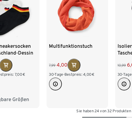
Sneakersocken
Multifunktionstuch
Isoli
schland-Dessin
Tasch
4,00
6
7,99
10,99
stpreis:
7,00
€
30-Tage-Bestpreis:
4,00
€
30-Tage
gbare Größen
39-42
Sie haben 24 von 32 Produkten