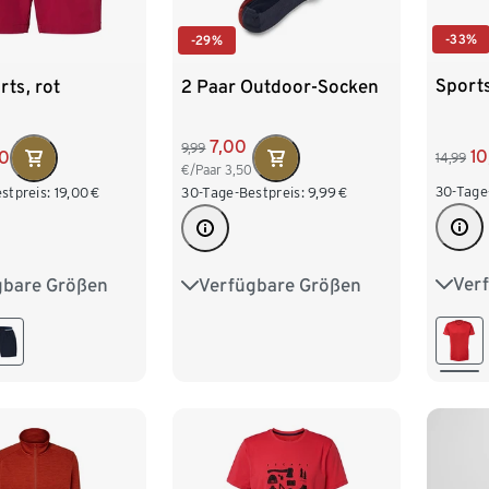
-33%
-29%
Sports
ts, rot
2 Paar Outdoor-Socken
7,00
9,99
10
00
14,99
€/Paar
3,50
30-Tage
stpreis:
19,00
€
30-Tage-Bestpreis:
9,99
€
Ver
gbare Größen
Verfügbare Größen
S 44
0
L 52/54
35-38
39-42
43-46
L 52
8
XXL 60/62
XXL 