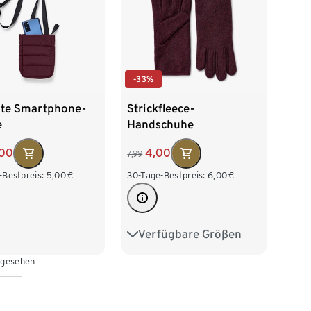
-33%
erte Smartphone-
Strickfleece-
e
Handschuhe
,00
4,00
7,99
-Bestpreis:
5,00
€
30-Tage-Bestpreis:
6,00
€
Verfügbare Größen
6,5
7,5
8,5
9,5
 gesehen