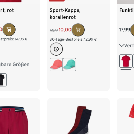
rt, rot
Sport-Kappe,
Funkti
korallenrot
0
10,00
17,99
12,99
stpreis:
14,99
€
30-Tage-Bestpreis:
12,99
€
Ver
S 44
L 52
gbare Größen
M 48/50
XXL 
XL 56/58
/62