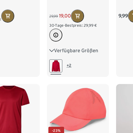
9,99
19,00
29,99
3
30-Tage-Bestpreis:
29,99
€
Verfügbare Größen
XS
S
M
L
XL
XXL
+2
-23%