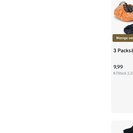
Wenige ve
3 Packs
9,99
€/Stück
3,3