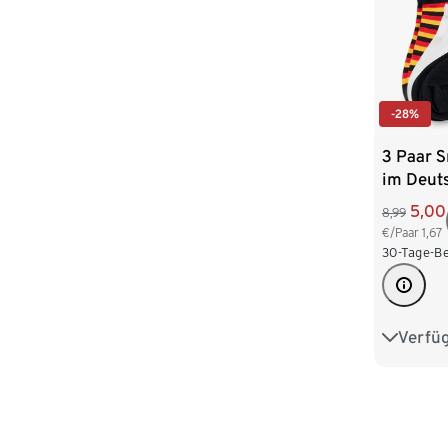
-28%
3 Paar 
im Deut
5,00
8,99
€/Paar
1,67
30-Tage-Be
Verfü
35-38