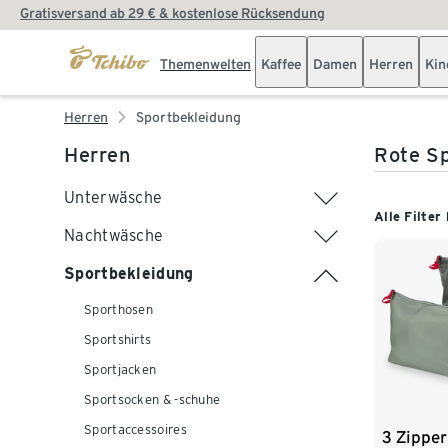
Gratisversand ab 29 € & kostenlose Rücksendung
Themenwelten
Kaffee
Damen
Herren
Kin
Herren
Sportbekleidung
Herren
Rote Sp
Unterwäsche
Alle Filter
Nachtwäsche
Sportbekleidung
Sporthosen
Sportshirts
Sportjacken
Sportsocken & -schuhe
Sportaccessoires
3 Zipper