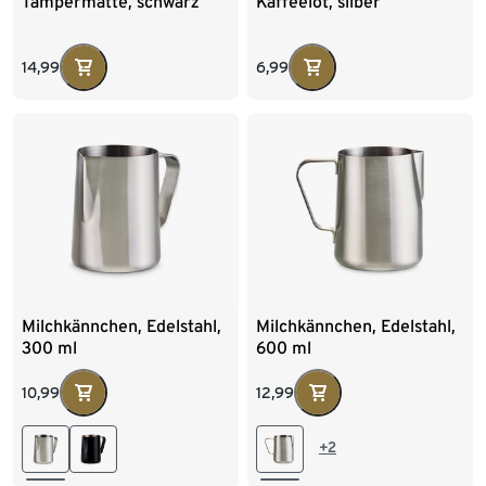
Tampermatte, schwarz
Kaffeelot, silber
14,99
6,99
Milchkännchen, Edelstahl,
Milchkännchen, Edelstahl,
300 ml
600 ml
10,99
12,99
+2