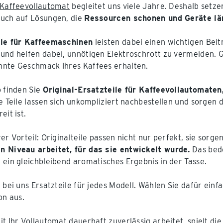
Kaffeevollautomat
begleitet uns viele Jahre. Deshalb setze
uch auf Lösungen, die
Ressourcen schonen und Geräte län
ile für Kaffeemaschinen
leisten dabei einen wichtigen Beit
und helfen dabei, unnötigen Elektroschrott zu vermeiden. G
nte Geschmack Ihres Kaffees erhalten.
o finden Sie
Original-Ersatzteile für Kaffeevollautomaten
e Teile lassen sich unkompliziert nachbestellen und sorgen da
eit ist.
rer Vorteil: Originalteile passen nicht nur perfekt, sie sor
 Niveau arbeitet, für das sie entwickelt wurde.
Das bede
 ein gleichbleibend aromatisches Ergebnis in der Tasse.
n bei uns Ersatzteile für jedes Modell. Wählen Sie dafür ein
on aus.
it Ihr Vollautomat dauerhaft zuverlässig arbeitet, spielt di