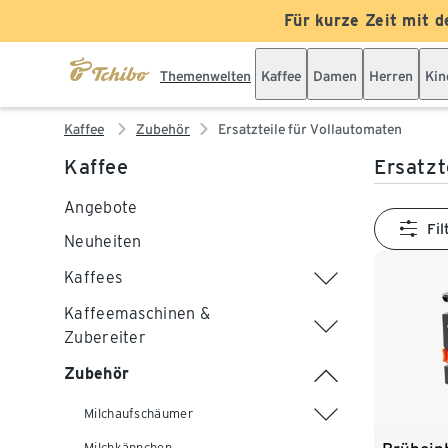
Für kurze Zeit mit d
Themenwelten
Kaffee
Damen
Herren
Kin
Kaffee
Zubehör
Ersatzteile für Vollautomaten
Kaffee
Ersatzt
Angebote
Fil
Neuheiten
Kaffees
Kaffeemaschinen &
Zubereiter
Zubehör
Milchaufschäumer
Milchkännchen