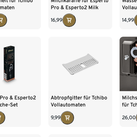
eit für Tchibo
Milchkaraffe für Esperto
Wasse
omaten
Pro & Esperto2 Milk
Volla
16,99
14,99
 Pro & Esperto2
Abtropfgitter für Tchibo
Milch
sche-Set
Vollautomaten
für Tc
Volla
9,99
26,00