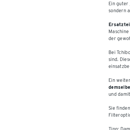
Ein guter
sondern a
Ersatzte
Maschine 
der gewoh
Bei Tchib
sind. Dies
einsatzber
Ein weite
demselben
und damit
Sie finde
Filteropti
Tipp: Dam