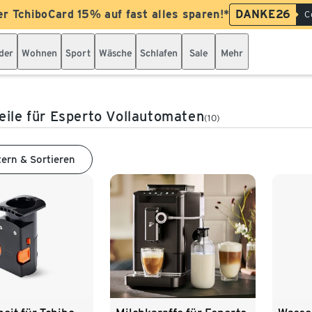
er TchiboCard 15% auf fast alles sparen!*
DANKE26
C
der
Wohnen
Sport
Wäsche
Schlafen
Sale
Mehr
eile für Esperto Vollautomaten
(10)
tern & Sortieren