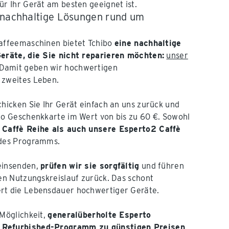
ür Ihr Gerät am besten geeignet ist.
 nachhaltige Lösungen rund um
Kaffeemaschinen bietet Tchibo
eine nachhaltige
Geräte, die Sie nicht reparieren möchten:
unser
 Damit geben wir hochwertigen
 zweites Leben.
chicken Sie Ihr Gerät einfach an uns zurück und
bo Geschenkkarte im Wert von bis zu 60 €. Sowohl
 Caffè Reihe als auch unsere Esperto2 Caffè
 des Programms.
einsenden,
prüfen wir sie sorgfältig
und führen
den Nutzungskreislauf zurück. Das schont
rt die Lebensdauer hochwertiger Geräte.
 Möglichkeit,
generalüberholte Esperto
 Refurbished-Programm zu günstigen Preisen