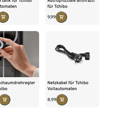
rtank für Tchibo
Abtropfschale anthrazit
utomaten
für Tchibo
Vollautomaten
9,99
schaumdrehregler
Netzkabel für Tchibo
hibo
Vollautomaten
utomaten
8,99