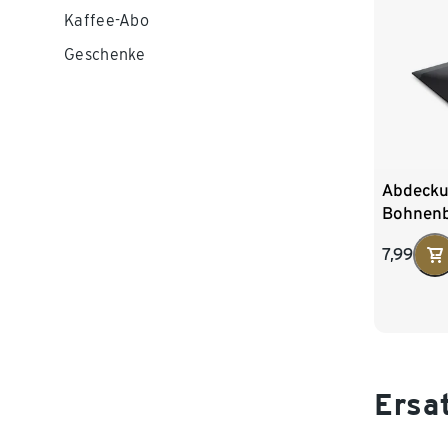
Kaffee-Abo
Geschenke
Abdecku
Bohnenb
Tchibo 
7,99
Ersa