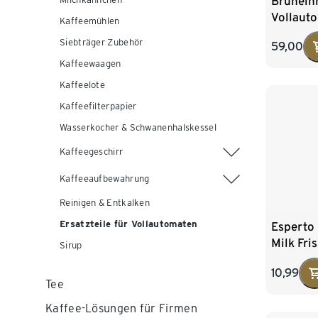
Brüheinh
Vollaut
Kaffeemühlen
Siebträger Zubehör
59,00
Kaffeewaagen
Kaffeelote
Kaffeefilterpapier
Wasserkocher & Schwanenhalskessel
Kaffeegeschirr
Kaffeeaufbewahrung
Reinigen & Entkalken
Ersatzteile für Vollautomaten
Esperto
Milk Fri
Sirup
10,99
Tee
Kaffee-Lösungen für Firmen