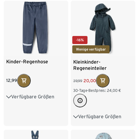
134/140
-16%
Wenige verfügbar
Kinder-Regenhose
Kleinkinder-
Regeneinteiler
12,99
20,00
39,99
30-Tage-Bestpreis:
24,00
€
Verfügbare Größen
86/92
98/104
110/116
122/128
Verfügbare Größen
74/80
86/92
134/140
98/104
110/116