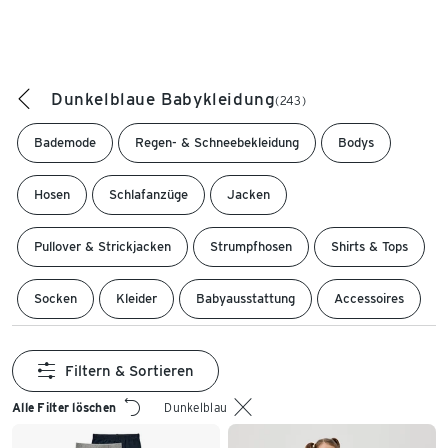
Dunkelblaue Babykleidung
(243)
Bademode
Regen- & Schneebekleidung
Bodys
Hosen
Schlafanzüge
Jacken
Pullover & Strickjacken
Strumpfhosen
Shirts & Tops
Socken
Kleider
Babyausstattung
Accessoires
Filtern & Sortieren
Alle Filter löschen
Dunkelblau