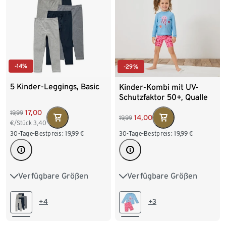
-14%
-29%
5 Kinder-Leggings, Basic
Kinder-Kombi mit UV-
Schutzfaktor 50+, Qualle
17,00
19,99
14,00
19,99
€/Stück
3,40
30-Tage-Bestpreis:
19,99
€
30-Tage-Bestpreis:
19,99
€
Verfügbare Größen
Verfügbare Größen
50/56
62/68
74/80
74/80
86/92
86/92
98/104
98/104
110/116
+4
+3
110/116
122/128
122/128