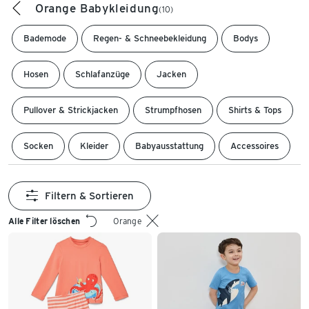
Orange Babykleidung
(10)
Bademode
Regen- & Schneebekleidung
Bodys
Hosen
Schlafanzüge
Jacken
Pullover & Strickjacken
Strumpfhosen
Shirts & Tops
Socken
Kleider
Babyausstattung
Accessoires
Filtern & Sortieren
Alle Filter löschen
Orange