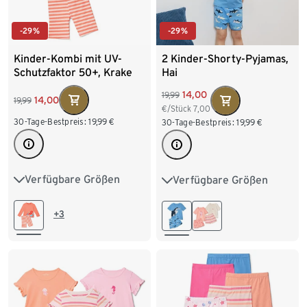
-29%
-29%
Kinder-Kombi mit UV-
2 Kinder-Shorty-Pyjamas,
Schutzfaktor 50+, Krake
Hai
14,00
19,99
14,00
19,99
€/Stück
7,00
30-Tage-Bestpreis:
19,99
€
30-Tage-Bestpreis:
19,99
€
Verfügbare Größen
Verfügbare Größen
74/80
86/92
86/92
98/104
98/104
110/116
110/116
122/128
+3
122/128