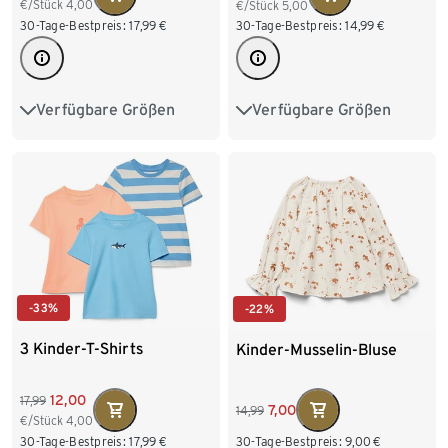
€/Stück
4,00
€/Stück
5,00
30-Tage-Bestpreis:
17,99
€
30-Tage-Bestpreis:
14,99
€
Verfügbare Größen
Verfügbare Größen
50/56
62/68
74/80
86/92
98/104
86/92
98/104
110/116
122/128
110/116
122/128
-33%
-22%
3 Kinder-T-Shirts
Kinder-Musselin-Bluse
12,00
17,99
7,00
14,99
€/Stück
4,00
30-Tage-Bestpreis:
17,99
€
30-Tage-Bestpreis:
9,00
€