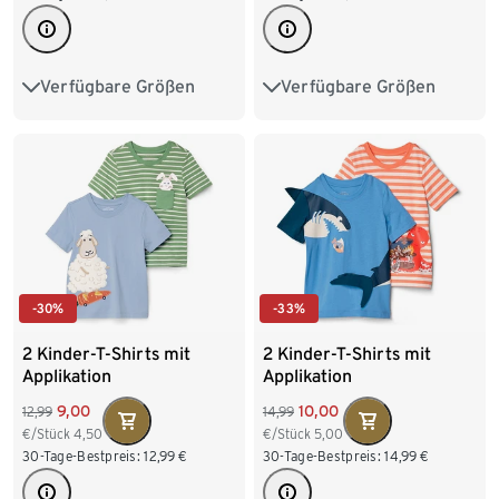
Verfügbare Größen
Verfügbare Größen
50/56
62/68
74/80
86/92
98/104
86/92
98/104
110/116
122/128
110/116
122/128
-30%
-33%
2 Kinder-T-Shirts mit
2 Kinder-T-Shirts mit
Applikation
Applikation
9,00
10,00
12,99
14,99
€/Stück
4,50
€/Stück
5,00
30-Tage-Bestpreis:
12,99
€
30-Tage-Bestpreis:
14,99
€