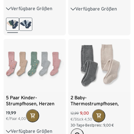
Verfügbare Größen
Verfügbare Größen
50/56
62/68
74/80
86/92
98/104
86/92
98/104
110/116
122/128
110/116
122/128
5 Paar Kinder-
2 Baby-
Strumpfhosen, Herzen
Thermostrumpfhosen,
meliert
19,99
9,00
12,99
€/Paar
4,00
€/Stück
4,50
30-Tage-Bestpreis:
9,00
€
Verfügbare Größen
86/92
98/104