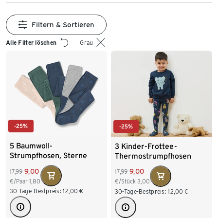
Filtern & Sortieren
Alle Filter löschen
Grau
-25%
-25%
5 Baumwoll-
3 Kinder-Frottee-
Strumpfhosen, Sterne
Thermostrumpfhosen
9,00
9,00
17,99
17,99
€/Paar
1,80
€/Stück
3,00
30-Tage-Bestpreis:
12,00
€
30-Tage-Bestpreis:
12,00
€