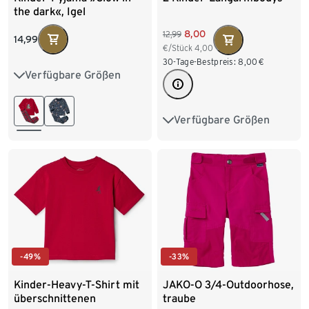
the dark«, Igel
8,00
12,99
14,99
€/Stück
4,00
30-Tage-Bestpreis:
8,00
€
Verfügbare Größen
86/92
98/104
110/116
122/128
Verfügbare Größen
50/56
62/68
74/80
86/92
98/104
-33%
-49%
JAKO-O 3/4-Outdoorhose,
Kinder-Heavy-T-Shirt mit
traube
überschnittenen