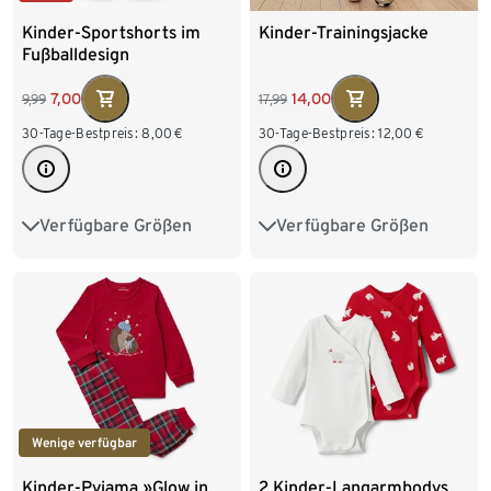
Kinder-Sportshorts im
Kinder-Trainingsjacke
Fußballdesign
7,00
14,00
9,99
17,99
30-Tage-Bestpreis:
8,00
€
30-Tage-Bestpreis:
12,00
€
Verfügbare Größen
Verfügbare Größen
98/104
110/116
110/116
122/128
122/128
134/140
134/140
146/152
146/152
158/164
158/164
Wenige verfügbar
Kinder-Pyjama »Glow in
2 Kinder-Langarmbodys