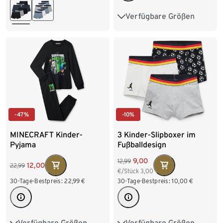
146/152
158/164
Verfügbare Größen
98/104
110/116
170/176
122/128
134/140
146/152
158/164
-47%
-10%
MINECRAFT Kinder-
3 Kinder-Slipboxer im
Pyjama
Fußballdesign
9,00
12,99
12,00
22,99
€/Stück
3,00
30-Tage-Bestpreis:
22,99
€
30-Tage-Bestpreis:
10,00
€
Verfügbare Größen
Verfügbare Größen