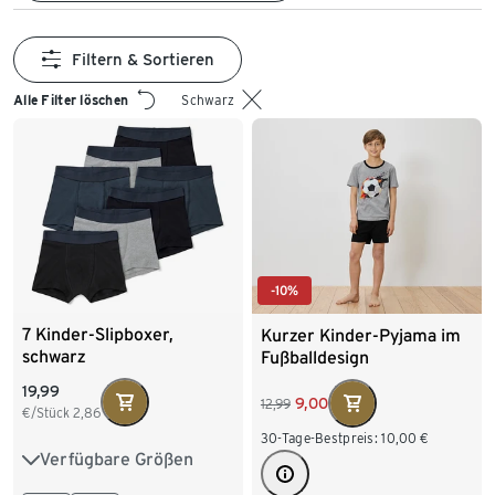
Filtern & Sortieren
Alle Filter löschen
Schwarz
-10%
7 Kinder-Slipboxer,
Kurzer Kinder-Pyjama im
schwarz
Fußballdesign
19,99
9,00
12,99
€/Stück
2,86
30-Tage-Bestpreis:
10,00
€
Verfügbare Größen
122/128
134/140