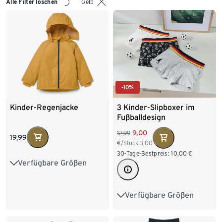
Alle Filter löschen
Gelb
-10%
Kinder-Regenjacke
3 Kinder-Slipboxer im
Fußballdesign
9,00
12,99
19,99
€/Stück
3,00
30-Tage-Bestpreis:
10,00
€
Verfügbare Größen
74/80
86/92
98/104
110/116
Verfügbare Größen
98/104
110/116
122/128
122/128
134/140