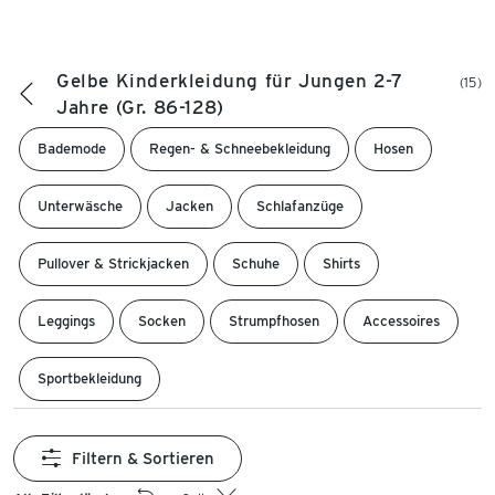
Gelbe Kinderkleidung für Jungen 2-7
(15)
Jahre (Gr. 86-128)
Bademode
Regen- & Schneebekleidung
Hosen
Unterwäsche
Jacken
Schlafanzüge
Pullover & Strickjacken
Schuhe
Shirts
Leggings
Socken
Strumpfhosen
Accessoires
Sportbekleidung
Filtern & Sortieren