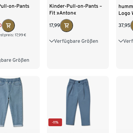
ull-on-Pants
Kinder-Pull-on-Pants –
humm
Fit »Anton«
Logo 
0
17,99
37,95
stpreis:
17,99
€
Verfügbare Größen
Ver
86/92
98/104
110
110/116
122/128
134
gbare Größen
98/104
158
122/128
-11%