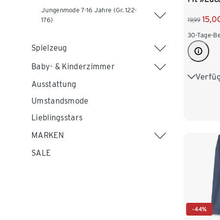
Jungenmode 7-16 Jahre (Gr. 122-
15,0
176)
19,99
30-Tage-Be
Spielzeug
Baby- & Kinderzimmer
Verfü
86/92
Ausstattung
110/116
Umstandsmode
Lieblingsstars
MARKEN
SALE
-44%