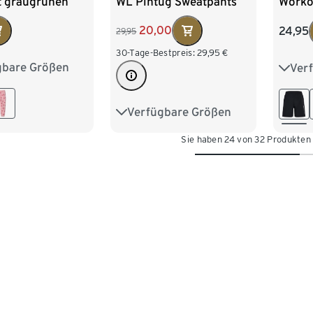
t graugrünen
WL Pintug Sweatpants
Worko
en
schwa
20,00
24,95
29,95
30-Tage-Bestpreis:
29,95
€
gbare Größen
Ver
62/68
74/80
122
98/104
146
Verfügbare Größen
104
110
116
122
122/128
Sie haben 24 von 32 Produkten
128
134
140
146
152