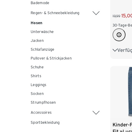
Bademode
Regen- & Schneebekleidung
15,0
19,99
Hosen
30-Tage-Be
Unterwäsche
Jacken
Verfü
Schlafanzüge
98/104
Pullover & Strickjacken
122/128
Schuhe
146/152
Shirts
Leggings
Socken
Strumpfhosen
Accessoires
Sportbekleidung
Kinder-P
Fit »Luc