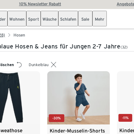
10% Newsletter Rabatt
Angebote
der
Wohnen
Sport
Wäsche
Schlafen
Sale
Mehr
28)
Hosen
laue Hosen & Jeans für Jungen 2-7 Jahre
(32)
 löschen
Dunkelblau
-11%
-30%
Sweathose
Kinde
Kinder-Musselin-Shorts