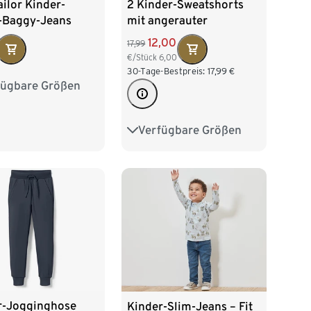
ilor Kinder-
2 Kinder-Sweatshorts
-Baggy-Jeans
mit angerauter
Innenseite
12,00
17,99
€/Stück
6,00
30-Tage-Bestpreis:
17,99
€
fügbare Größen
134
140
146
158
164
170
Verfügbare Größen
86/92
98/104
110/116
122/128
r-Jogginghose
Kinder-Slim-Jeans – Fit