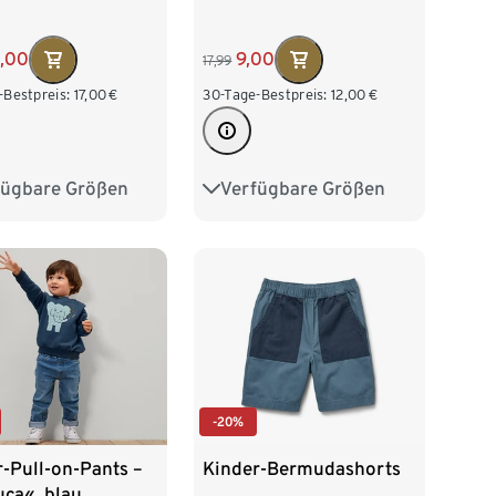
5,00
9,00
17,99
-Bestpreis:
17,00
€
30-Tage-Bestpreis:
12,00
€
fügbare Größen
Verfügbare Größen
28
134/140
74/80
86/92
152
158/164
98/104
110/116
76
122/128
-20%
-Pull-on-Pants –
Kinder-Bermudashorts
uca«, blau