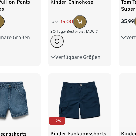
ull-on-Pants –
Tom Ta
Kinder-Chinohose
a«
Super
35,99
15,00
24,99
30-Tage-Bestpreis:
17,00
€
gbare Größen
Ver
98/104
128
122/128
152
Verfügbare Größen
86/92
98/104
176
110/116
122/128
-19%
Kinder-Funktionsshorts
Kinde
Jeansshorts