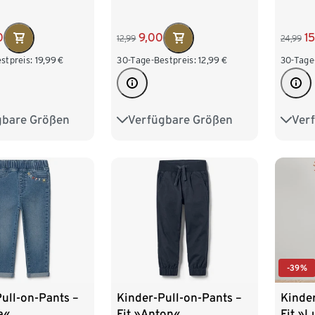
0
1
9,00
24,99
12,99
stpreis:
19,99
€
30-Tage
30-Tage-Bestpreis:
12,99
€
gbare Größen
Ver
Verfügbare Größen
110/116
122/1
86/92
98/104
134/140
146/
110/116
122/128
158/164
170/1
-39%
ull-on-Pants –
Kinder-Pull-on-Pants –
Kinder
a«
Fit »Anton«
Fit »L