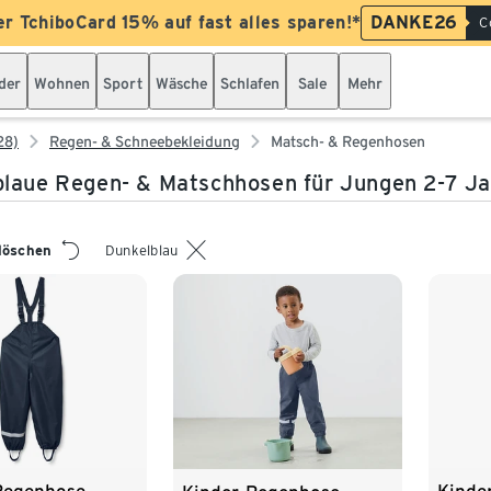
er TchiboCard 15% auf fast alles sparen!*
DANKE26
C
der
Wohnen
Sport
Wäsche
Schlafen
Sale
Mehr
28)
Regen- & Schneebekleidung
Matsch- & Regenhosen
laue Regen- & Matschhosen für Jungen 2-7 J
 löschen
Dunkelblau