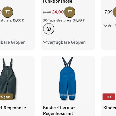
Funktionshose
24,00
0
17,99
34,99
30-Tage-Bestpreis:
34,99
€
stpreis:
15,00
€
Ver
110/1
134/
Verfügbare Größen
gbare Größen
86/92
98/104
86/92
158/
110/116
122/128
110/116
rfügbar
-16%
Kinder-Thermo-
nd-Regenhose
Kinde
Regenhose mit