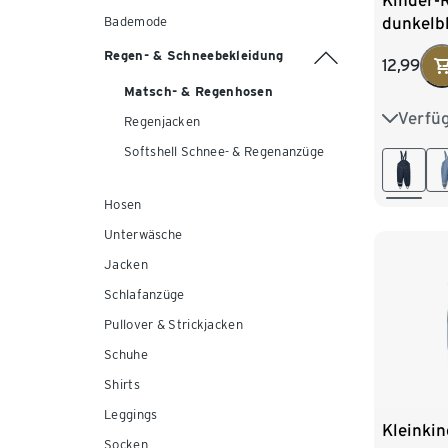
Kinder-
dunkelb
Bademode
Regen- & Schneebekleidung
12,99
Matsch- & Regenhosen
Verfü
74/80
Regenjacken
Softshell Schnee- & Regenanzüge
98/104
Hosen
122/128
Unterwäsche
Jacken
Schlafanzüge
Pullover & Strickjacken
Schuhe
Shirts
Leggings
Kleinki
Socken