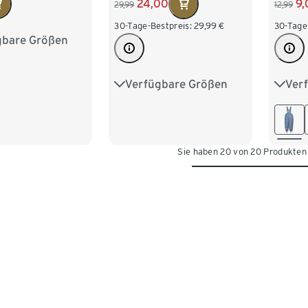
24,00
9,
29,99
12,99
30-Tage-Bestpreis:
29,99
€
30-Tage
gbare Größen
98/104
122/128
Verfügbare Größen
Ver
86/92
98/104
74/8
110/116
122/128
98/1
134/140
122/1
Sie haben 20 von 20 Produkten