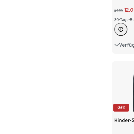
12,
24,99
30-Tage-Be
Verfü
86/92
110/116
-26%
Kinder-S