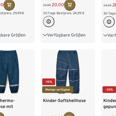
00
20,00
2
24,99
34,99
stpreis:
29,99
€
30-Tage-Bestpreis:
24,99
€
30-Tage
gbare Größen
Verfügbare Größen
Ver
122/128
86/92
98/104
86/9
146/152
110/116
122/128
110/1
170/176
-19%
Wenige verfügbar
-30%
Thermo-
Kinder-Softshellhose
Kinde
se mit
gepun
tter