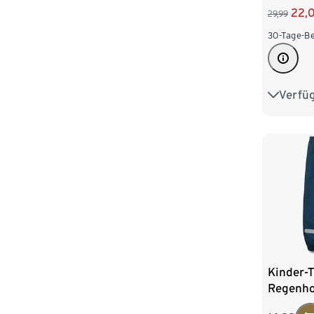
22,
29,99
30-Tage-Be
Verfü
110/116
134/140
158/164
Kinder-
Regenho
Fleecefu