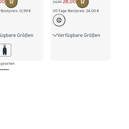
00
28,00
34,99
-Bestpreis:
12,99
€
30-Tage-Bestpreis:
24,00
€
fügbare Größen
Verfügbare Größen
0
86/92
122/128
134/140
04
110/116
146/152
158/164
28
170/176
 gesehen