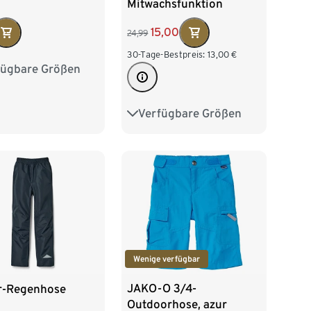
Mitwachsfunktion
15,00
24,99
30-Tage-Bestpreis:
13,00
€
fügbare Größen
16
122/128
140
146/152
Verfügbare Größen
74/80
86/92
164
170/176
98/104
110/116
122/128
Wenige verfügbar
JAKO-O 3/4-
r-Regenhose
Outdoorhose, azur