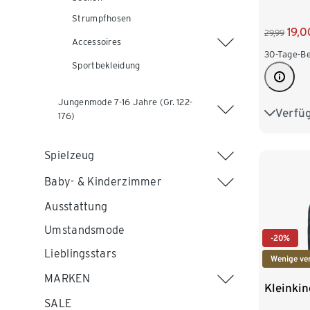
Strumpfhosen
19,0
29,99
Accessoires
30-Tage-Be
Sportbekleidung
Jungenmode 7-16 Jahre (Gr. 122-
Verfü
74/80
176)
98/104
Spielzeug
122/128
Baby- & Kinderzimmer
Ausstattung
Umstandsmode
-20%
Lieblingsstars
Wenige ve
MARKEN
Kleinki
SALE