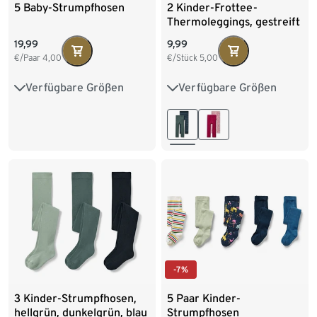
5 Baby-Strumpfhosen
2 Kinder-Frottee-
Thermoleggings, gestreift
19,99
9,99
€/Paar
4,00
€/Stück
5,00
Verfügbare Größen
Verfügbare Größen
50/56
62/68
74/80
86/92
98/104
86/92
98/104
110/116
122/128
-7%
3 Kinder-Strumpfhosen,
5 Paar Kinder-
hellgrün, dunkelgrün, blau
Strumpfhosen