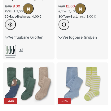
9,00
12,00
12,99
19,99
€/Stück
3,00
€/Paar
2,40
30-Tage-Bestpreis:
4,00
€
30-Tage-Bestpreis:
13,00
€
Verfügbare Größen
Verfügbare Größen
74/80
86/92
50/56
62/68
74/80
98/104
110/116
86/92
98/104
+2
122/128
110/116
122/128
-33%
-20%
3 Paar Kinder-Frottee-