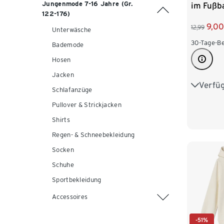
Jungenmode 7-16 Jahre (Gr.
im Fußb
122-176)
9,00
12,99
Unterwäsche
30-Tage-Be
Bademode
Hosen
Jacken
Verfü
98/104
Schlafanzüge
Pullover & Strickjacken
122/128
Shirts
146/152
Regen- & Schneebekleidung
Socken
Schuhe
Sportbekleidung
Accessoires
-51%