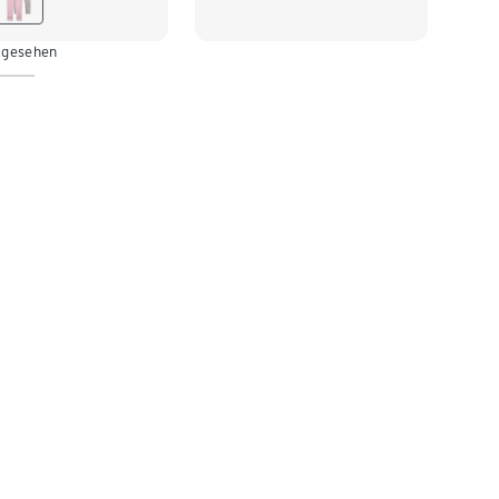
16
122/128
 gesehen