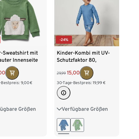
-24%
-Sweatshirt mit
Kinder-Kombi mit UV-
uter Innenseite
Schutzfaktor 80,
Känguru
00
15,00
29,99
-Bestpreis:
9,00
€
30-Tage-Bestpreis:
19,99
€
fügbare Größen
Verfügbare Größen
2
98/104
74/80
86/92
16
122/128
98/104
110/116
122/128