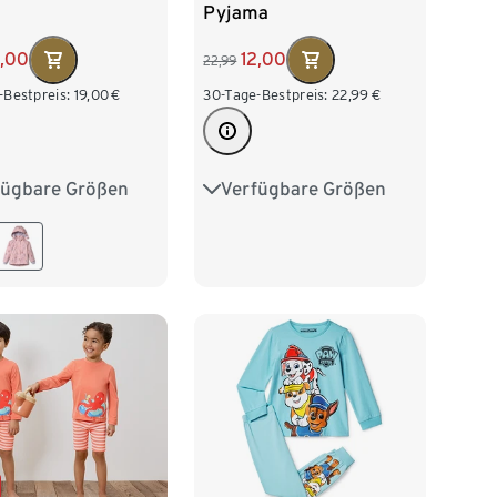
Pyjama
12,00
5,00
22,99
30-Tage-Bestpreis:
22,99
€
-Bestpreis:
19,00
€
Verfügbare Größen
fügbare Größen
122/128
134/140
0
86/92
146/152
158/164
04
110/116
170/176
28