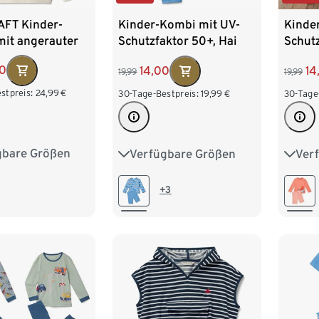
FT Kinder-
Kinder-Kombi mit UV-
Kinde
mit angerauter
Schutzfaktor 50+, Hai
Schutz
te
00
14,00
14
19,99
19,99
stpreis:
24,99
€
30-Tage-Bestpreis:
19,99
€
30-Tage
gbare Größen
Verfügbare Größen
Ver
134/140
74/80
86/92
74/8
158/164
98/104
110/116
98/1
+3
122/128
122/1