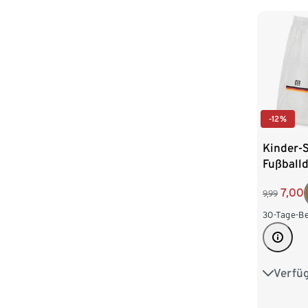
-12%
Kinder-
Fußball
7,00
9,99
30-Tage-Be
Verfü
98/104
122/128