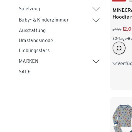
Spielzeug
MINECRA
Hoodie 
Baby- & Kinderzimmer
Innensei
12,
24,99
Ausstattung
30-Tage-Be
Umstandsmode
Lieblingsstars
MARKEN
Verfü
122/128
SALE
146/152
170/176