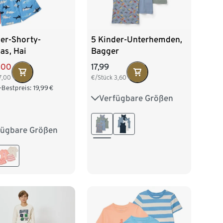
der-Shorty-
5 Kinder-Unterhemden,
as, Hai
Bagger
,00
17,99
7,00
€/Stück
3,60
-Bestpreis:
19,99
€
Verfügbare Größen
86/92
98/104
110/116
122/128
fügbare Größen
2
98/104
134/140
16
122/128