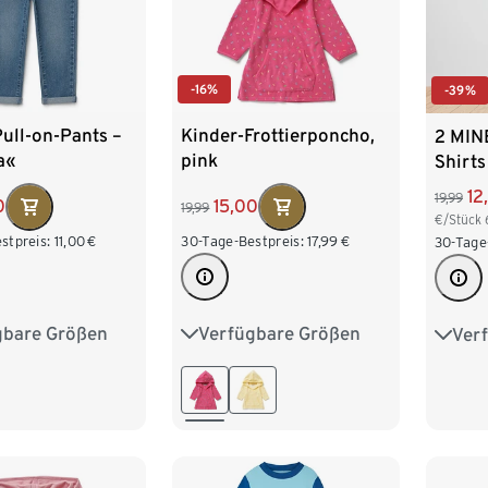
-16%
-39%
ull-on-Pants –
Kinder-Frottierponcho,
2 MIN
a«
pink
Shirts
12
19,99
0
15,00
19,99
€/Stück
stpreis:
11,00
€
30-Tage-Bestpreis:
17,99
€
30-Tage
gbare Größen
Verfügbare Größen
Ver
98/104
74/80
86/92
122/1
122/128
98/104
110/116
146/
122/128
134/140
170/1