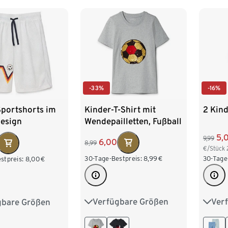
-33%
-16%
Kinder-T-Shirt mit
2 Kind
Sportshorts im
Wendepailletten, Fußball
design
5,
9,99
6,00
8,99
€/Stück
30-Tage-Bestpreis:
8,99
€
30-Tage
stpreis:
8,00
€
Verfügbare Größen
Ver
gbare Größen
98/104
110/116
50/5
110/116
122/128
134/140
86/9
134/140