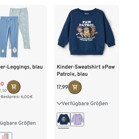
er-Leggings, blau
Kinder-Sweatshirt »Paw
Patrol«, blau
00
17,99
2,50
-Bestpreis:
6,00
€
Verfügbare Größen
86/92
98/104
110/116
122/128
fügbare Größen
6
62/68
74/80
2
98/104