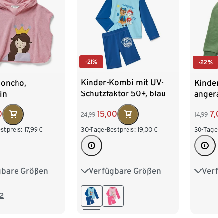
-21%
-22%
Kinder-Kombi mit UV-
poncho,
Kinder
Schutzfaktor 50+, blau
in
angera
15,00
0
7,
24,99
14,99
30-Tage-Bestpreis:
19,00
€
stpreis:
17,99
€
30-Tage
Verfügbare Größen
gbare Größen
Ver
74/80
86/92
86/92
86/9
98/104
110/116
110/116
110/1
2
122/128
134/140