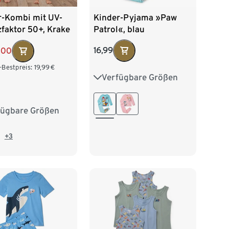
Kinder-Pyjama »Paw
r-Kombi mit UV-
Patrol«, blau
faktor 50+, Krake
16,99
,00
-Bestpreis:
19,99
€
Verfügbare Größen
86/92
98/104
110/116
122/128
fügbare Größen
0
86/92
134/140
04
110/116
+3
28