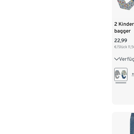
2 Kinde
bagger
22,99
€/Stück
11,
Verfü
86/92
110/116
+
134/140