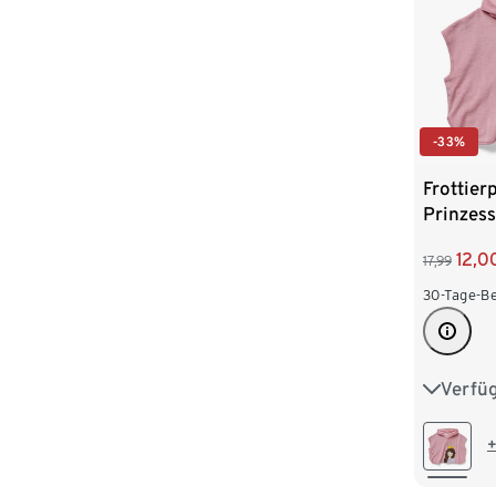
-33%
Frottier
Prinzess
12,0
17,99
30-Tage-Be
Verfü
74/80
98/104
+
122/128