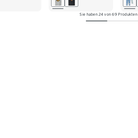
146/152
158/164
110/1
158/164
Sie haben 24 von 69 Produkten