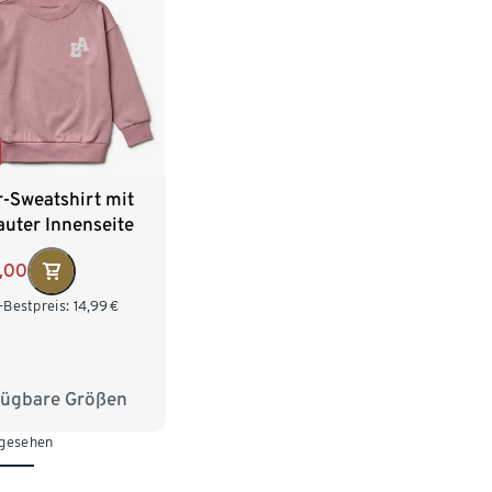
76
-Sweatshirt mit
uter Innenseite
,00
-Bestpreis:
14,99
€
fügbare Größen
28
134/140
 gesehen
152
158/164