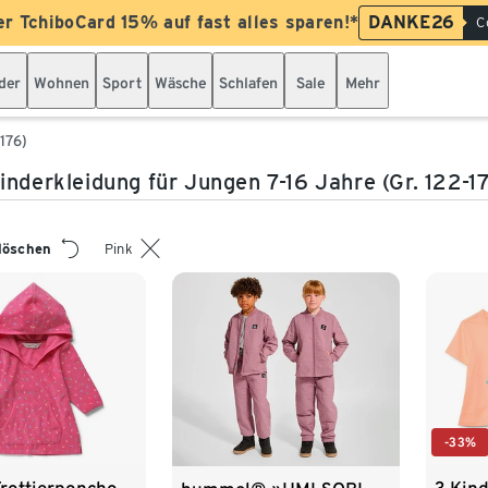
er TchiboCard 15% auf fast alles sparen!*
DANKE26
C
der
Wohnen
Sport
Wäsche
Schlafen
Sale
Mehr
176)
inderkleidung für Jungen 7-16 Jahre (Gr. 122-1
 löschen
Pink
-33%