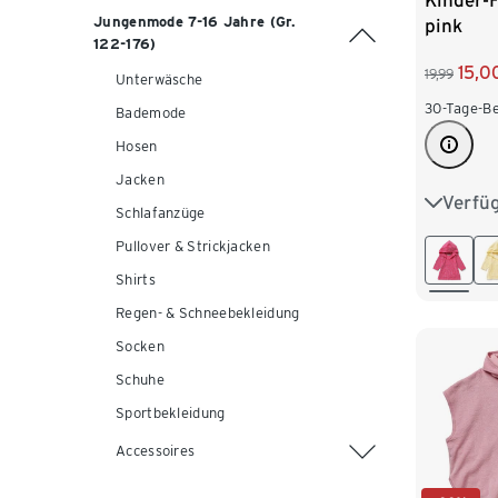
Kinder-F
Jungenmode 7-16 Jahre (Gr.
pink
122-176)
15,0
19,99
Unterwäsche
30-Tage-Be
Bademode
Hosen
Jacken
Verfü
74/80
Schlafanzüge
Pullover & Strickjacken
98/104
Shirts
122/128
Regen- & Schneebekleidung
Socken
Schuhe
Sportbekleidung
Accessoires