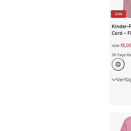
-24%
Kinder-P
Cord – F
altrosa
15,0
19,99
30-Tage-Be
Verfü
62/68
98/104
122/128