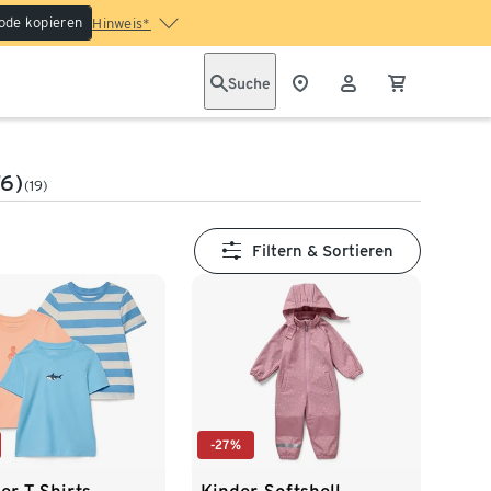
ode kopieren
Hinweis*
Suche
76)
(19)
Filtern & Sortieren
-27%