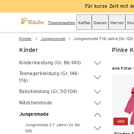
Für kurze Zeit mit d
Themenwelten
Kaffee
Damen
Herren
Kin
Kinder
Jungenmode
Jungenmode 7-16 Jahre (Gr. 122-
Kinder
Pinke K
Kinderkleidung (Gr. 86-140)
Alle Filter
Teenagerkleidung (Gr. 146-
176)
Babykleidung (Gr. 50-104)
Mädchenmode
Jungenmode
-16%
Jungenmode 2-7 Jahre (Gr. 86-
128)