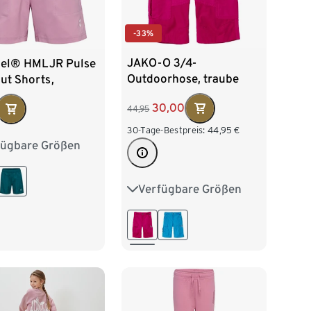
-33%
JAKO-O 3/4-
el® HMLJR Pulse
Outdoorhose, traube
ut Shorts,
del
30,00
44,95
30-Tage-Bestpreis:
44,95
€
fügbare Größen
116
122
128
140
146
152
Verfügbare Größen
98
104
110
116
122
128
134
140
146
152
158