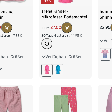
-39%
arena Kinder-
poncho,
humm
Mikrofaser-Bademantel
in
Shimm
Zeal, pink
rosa
27,00
0
22,95
44,95
30-Tage-Bestpreis:
44,95
€
stpreis:
17,99
€
Ver
110
134
Verfügbare Größen
gbare Größen
116
128
140
152
86/92
158
164
110/116
2
134/140