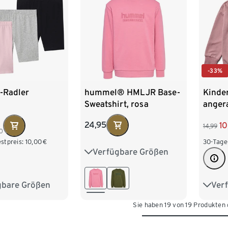
170/1
-33%
hummel® HMLJR Base-
-Radler
Kinder
Sweatshirt, rosa
angera
24,95
10
14,99
0
stpreis:
10,00
€
30-Tage
Verfügbare Größen
122/128
134/140
146/152
158/164
gbare Größen
Ver
110/116
122/1
Sie haben 19 von 19 Produkten
134/140
146/