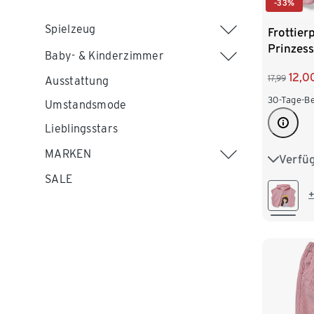
-33%
Spielzeug
Frottier
Prinzess
Baby- & Kinderzimmer
12,0
17,99
Ausstattung
30-Tage-Be
Umstandsmode
Lieblingsstars
MARKEN
Verfü
74/80
SALE
98/104
+
122/128