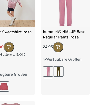
hummel® HMLJR Base
-Sweatshirt, rosa
Regular Pants, rosa
24,95
00
-Bestpreis:
12,00
€
Verfügbare Größen
122
128
134
140
146
152
158
164
fügbare Größen
04
110/116
28
134/140
152
158/164