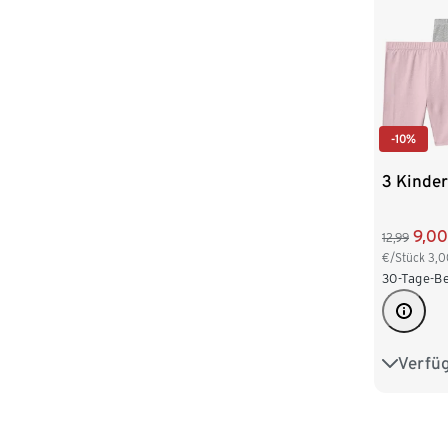
-10%
3 Kinder
9,00
12,99
€/Stück
3,0
30-Tage-Be
Verfü
98/104
122/128