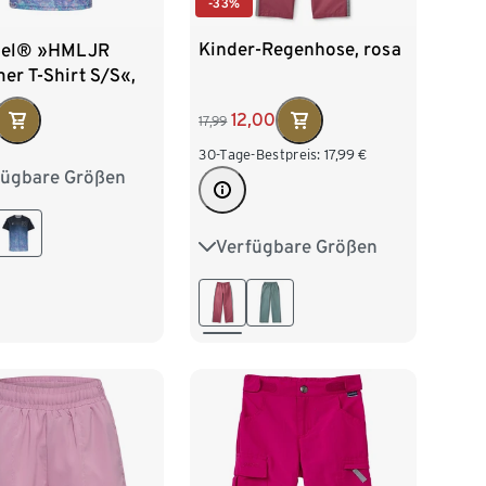
-33%
Kinder-Regenhose, rosa
el® »HMLJR
er T-Shirt S/S«,
12,00
17,99
30-Tage-Bestpreis:
17,99
€
fügbare Größen
116
122
128
140
146
152
Verfügbare Größen
122/128
134/140
164
146/152
158/164
170/176