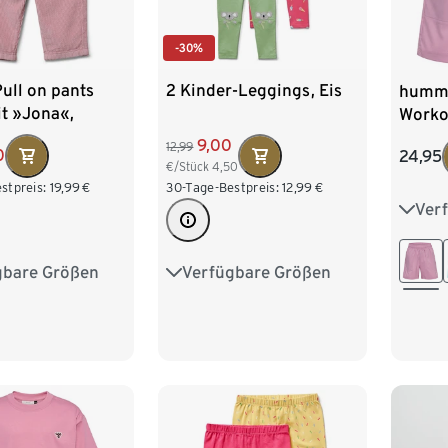
-30%
ull on pants
2 Kinder-Leggings, Eis
humm
it »Jona«,
Worko
laven
9,00
12,99
0
24,95
€/Stück
4,50
stpreis:
19,99
€
30-Tage-Bestpreis:
12,99
€
Ver
110
134
gbare Größen
Verfügbare Größen
74/80
86/92
86/92
98/104
164
110/116
110/116
122/128