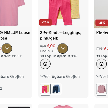
-25%
-25%
® HMLJR Loose
2 ¾-Kinder-Leggings,
Kinder
 rosa
pink/gelb
6,00
8,99
0
9,
17,99
€/Stück
3,00
stpreis:
19,95
€
30-Tage-Bestpreis:
8,00
€
30-Tage
gbare Größen
Verfügbare Größen
Ver
110/116
50/56
62/68
74/80
98/1
134/140
86/92
98/104
122/1
2
158/164
110/116
122/128
146/