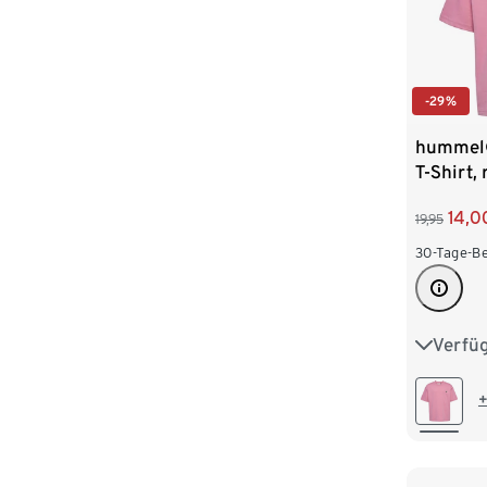
-29%
hummel
T-Shirt,
14,0
19,95
30-Tage-Be
Verfü
98/104
122/128
+
146/152