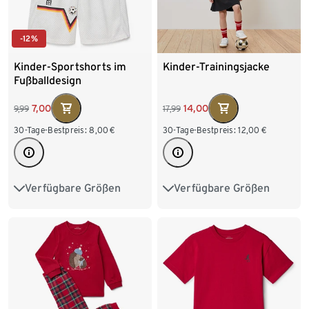
-12%
Kinder-Sportshorts im
Kinder-Trainingsjacke
Fußballdesign
7,00
14,00
9,99
17,99
30-Tage-Bestpreis:
8,00
€
30-Tage-Bestpreis:
12,00
€
Verfügbare Größen
Verfügbare Größen
98/104
110/116
110/116
122/128
122/128
134/140
134/140
146/152
146/152
158/164
158/164