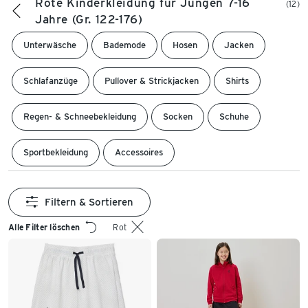
Rote Kinderkleidung für Jungen 7-16
(12)
Jahre (Gr. 122-176)
Unterwäsche
Bademode
Hosen
Jacken
Schlafanzüge
Pullover & Strickjacken
Shirts
Regen- & Schneebekleidung
Socken
Schuhe
Sportbekleidung
Accessoires
Filtern & Sortieren
Alle Filter löschen
Rot