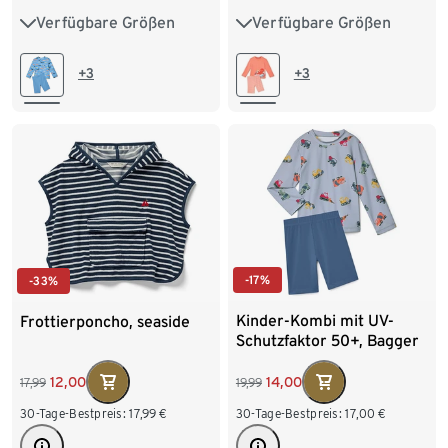
Verfügbare Größen
Verfügbare Größen
74/80
86/92
74/80
86/92
98/104
110/116
98/104
110/116
+3
+3
122/128
122/128
-17%
-33%
Kinder-Kombi mit UV-
Frottierponcho, seaside
Schutzfaktor 50+, Bagger
14,00
12,00
19,99
17,99
30-Tage-Bestpreis:
17,00
€
30-Tage-Bestpreis:
17,99
€