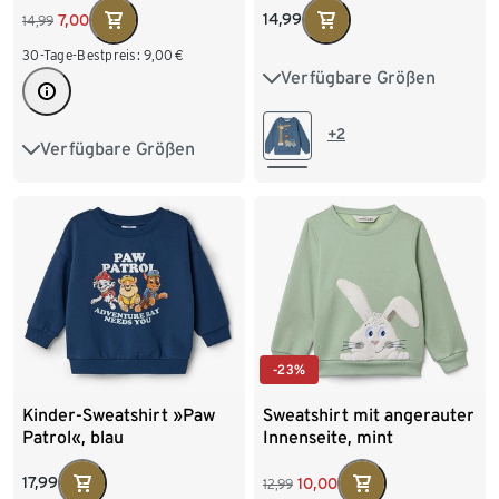
14,99
7,00
14,99
30-Tage-Bestpreis:
9,00
€
Verfügbare Größen
86/92
98/104
110/116
122/128
+2
Verfügbare Größen
86/92
98/104
110/116
122/128
-23%
Kinder-Sweatshirt »Paw
Sweatshirt mit angerauter
Patrol«, blau
Innenseite, mint
17,99
10,00
12,99