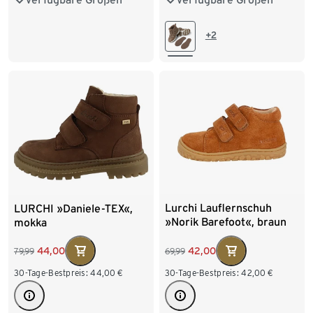
24-25
26-27
28-29
30
30-31
32-33
34-35
+2
Lurchi Lauflernschuh
LURCHI »Daniele-TEX«,
»Norik Barefoot«, braun
mokka
42,00
44,00
69,99
79,99
30-Tage-Bestpreis:
42,00
€
30-Tage-Bestpreis:
44,00
€