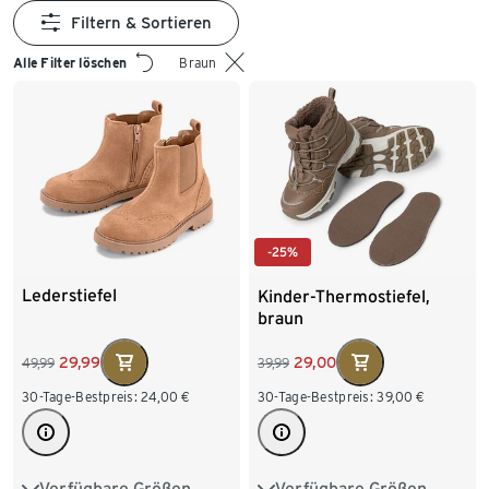
Filtern & Sortieren
Alle Filter löschen
Braun
-25%
Lederstiefel
Kinder-Thermostiefel,
braun
29,99
29,00
49,99
39,99
30-Tage-Bestpreis:
24,00
€
30-Tage-Bestpreis:
39,00
€
Verfügbare Größen
Verfügbare Größen
26
27
28
29