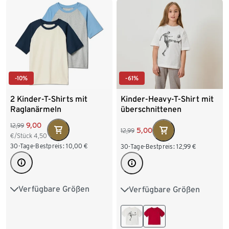
-10%
-61%
2 Kinder-T-Shirts mit
Kinder-Heavy-T-Shirt mit
Raglanärmeln
überschnittenen
Schultern, weiß mit
9,00
12,99
Fußballer
5,00
12,99
€/Stück
4,50
30-Tage-Bestpreis:
10,00
€
30-Tage-Bestpreis:
12,99
€
Verfügbare Größen
Verfügbare Größen
122/128
134/140
110/116
122/128
146/152
158/164
134/140
146/152