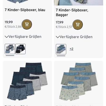
7 Kinder-Slipboxer, blau
7 Kinder-Slipboxer,
Bagger
19,99
17,99
€/Stück
2,86
€/Stück
2,57
Verfügbare Größen
Verfügbare Größen
122/128
134/140
86/92
98/104
146/152
158/164
110/116
122/128
+2
170/176
134/140