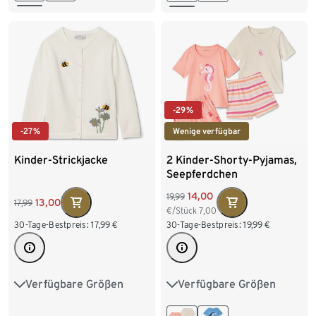
170/176
170/176
-29%
-27%
Wenige verfügbar
Kinder-Strickjacke
2 Kinder-Shorty-Pyjamas,
Seepferdchen
14,00
19,99
13,00
17,99
€/Stück
7,00
30-Tage-Bestpreis:
17,99
€
30-Tage-Bestpreis:
19,99
€
Verfügbare Größen
Verfügbare Größen
62/68
74/80
86/92
86/92
98/104
98/104
110/116
110/116
122/128