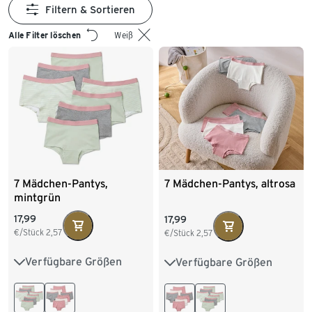
Filtern & Sortieren
Alle Filter löschen
Weiß
7 Mädchen-Pantys,
7 Mädchen-Pantys, altrosa
mintgrün
17,99
17,99
€/Stück
2,57
€/Stück
2,57
Verfügbare Größen
Verfügbare Größen
122/128
134/140
122/128
134/140
146/152
158/164
146/152
158/164