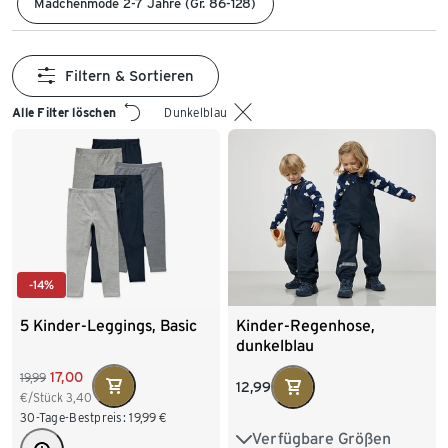
Mädchenmode 2-7 Jahre (Gr. 86-128)
Filtern & Sortieren
Alle Filter löschen
Dunkelblau
-14%
5 Kinder-Leggings, Basic
Kinder-Regenhose,
dunkelblau
17,00
19,99
12,99
€/Stück
3,40
30-Tage-Bestpreis:
19,99
€
Verfügbare Größen
74/80
86/92