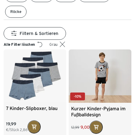
Röcke
Filtern & Sortieren
Alle Filter löschen
Grau
-10%
7 Kinder-Slipboxer, blau
Kurzer Kinder-Pyjama im
Fußballdesign
19,99
9,00
12,99
€/Stück
2,86