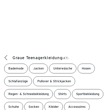
Graue Teenagerkleidung
(47)
Bademode
Jacken
Unterwäsche
Hosen
Schlafanzüge
Pullover & Strickjacken
Regen- & Schneebekleidung
Shirts
Sportbekleidung
Schuhe
Socken
Kleider
Accessoires