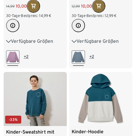
10,00
10,00
14,99
12,99
30-Tage-Bestpreis:
14,99
€
30-Tage-Bestpreis:
12,99
€
Verfügbare Größen
Verfügbare Größen
122/128
134/140
122/128
134/140
146/152
158/164
146/152
158/164
+2
+2
170/176
170/176
-33%
Kinder-Hoodie
Kinder-Sweatshirt mit