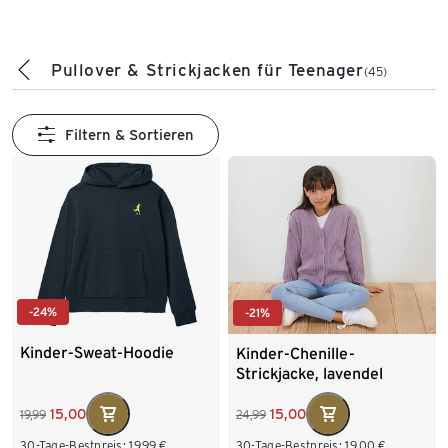
Pullover & Strickjacken für Teenager
(45)
Filtern & Sortieren
-24%
-21%
Kinder-Sweat-Hoodie
Kinder-Chenille-
Strickjacke, lavendel
15,00
15,00
19,99
24,99
30-Tage-Bestpreis:
19,99
€
30-Tage-Bestpreis:
19,00
€