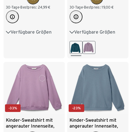
30-Tage-Bestpreis:
24,99
€
30-Tage-Bestpreis:
19,00
€
Verfügbare Größen
Verfügbare Größen
122/128
134/140
122/128
134/140
146/152
158/164
146/152
158/164
170/176
170/176
-33%
-23%
Kinder-Sweatshirt mit
Kinder-Sweatshirt mit
angerauter Innenseite,
angerauter Innenseite,
lavendel
mittelblau