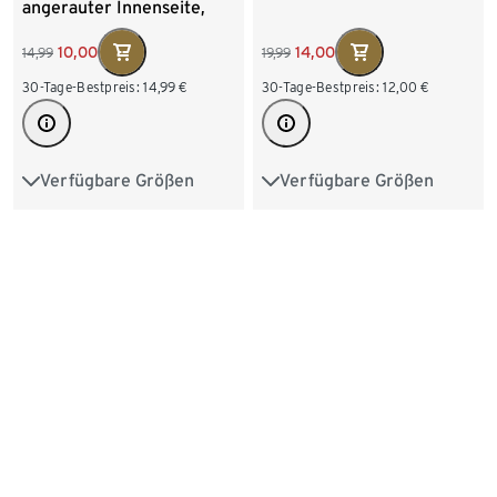
angerauter Innenseite,
blaugrün
14,00
10,00
19,99
14,99
30-Tage-Bestpreis:
12,00
€
30-Tage-Bestpreis:
14,99
€
Verfügbare Größen
Verfügbare Größen
122/128
134/140
122/128
134/140
146/152
158/164
146/152
158/164
+2
170/176
170/176