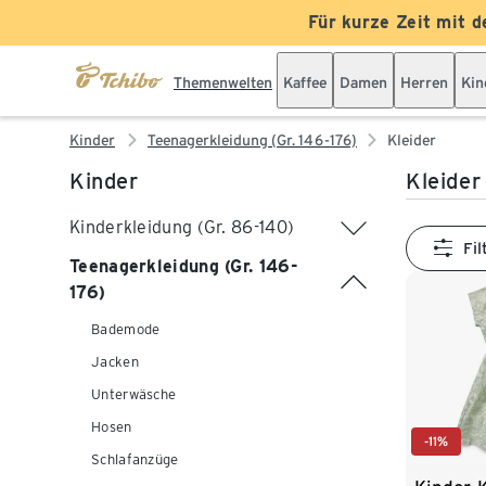
Für kurze Zeit mit d
Themenwelten
Kaffee
Damen
Herren
Kin
Kinder
Teenagerkleidung (Gr. 146-176)
Kleider
Kinder
Kleider
Kinderkleidung (Gr. 86-140)
Fil
Teenagerkleidung (Gr. 146-
176)
Bademode
Jacken
Unterwäsche
Hosen
-11%
Schlafanzüge