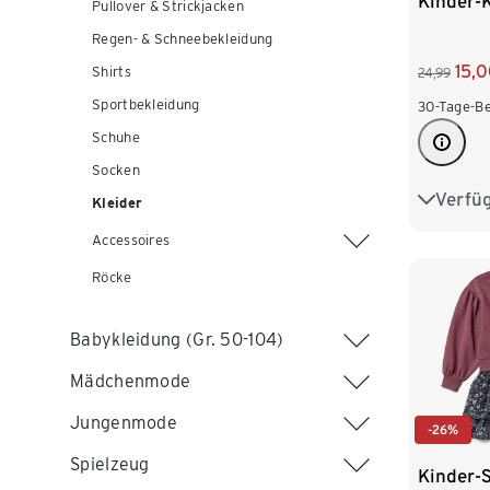
Kinder-K
Pullover & Strickjacken
Regen- & Schneebekleidung
15,
Shirts
24,99
Sportbekleidung
30-Tage-Be
Schuhe
Socken
Verfü
122/128
Kleider
Accessoires
146/152
Röcke
170/176
Babykleidung (Gr. 50-104)
Mädchenmode
Jungenmode
-26%
Spielzeug
Kinder-