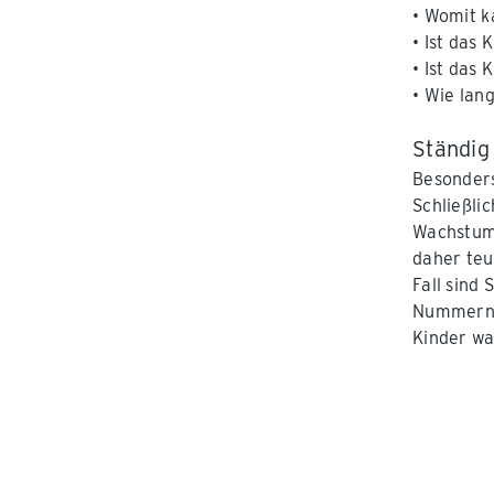
• Womit k
• Ist das
• Ist das
• Wie lan
Ständi
Besonders
Schließli
Wachstums
daher teu
Fall sind 
Nummern g
Kinder wa