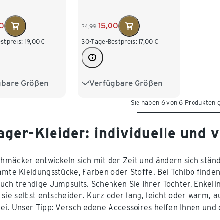
00
15,00
24,99
stpreis:
19,00
€
30-Tage-Bestpreis:
17,00
€
gbare Größen
Verfügbare Größen
134/140
122/128
134/140
Sie haben 6 von 6 Produkten 
158/164
146/152
158/164
170/176
ger-Kleider: individuelle und 
mäcker entwickeln sich mit der Zeit und ändern sich ständ
mmte Kleidungsstücke, Farben oder Stoffe. Bei Tchibo finden
uch trendige Jumpsuits. Schenken Sie Ihrer Tochter, Enkel
 sie selbst entscheiden. Kurz oder lang, leicht oder warm, au
ei. Unser Tipp: Verschiedene
Accessoires
helfen Ihnen und 