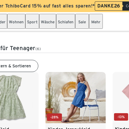
er TchiboCard 15% auf fast alles sparen!*
DANKE26
C
der
Wohnen
Sport
Wäsche
Schlafen
Sale
Mehr
 für Teenager
(6)
tern & Sortieren
-13%
-28%