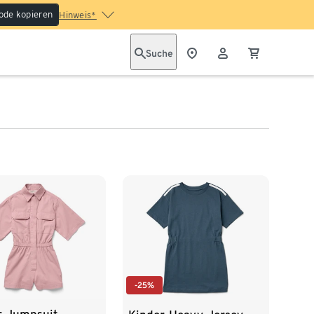
ode kopieren
Hinweis*
Suche
-25%