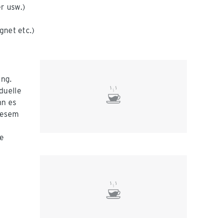
r usw.)
gnet etc.)
ung.
duelle
nn es
iesem
ie