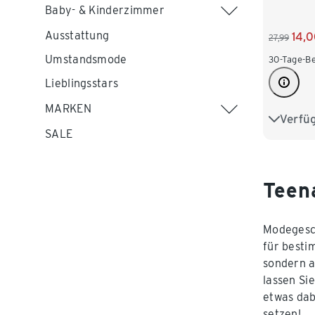
Baby- & Kinderzimmer
Ausstattung
14,
27,99
Umstandsmode
30-Tage-Be
Lieblingsstars
MARKEN
Verfü
122/128
SALE
146/152
170/176
Teena
Modegesch
für besti
sondern a
lassen Sie
etwas dab
setzen!