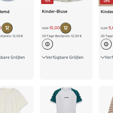
-16%
-28%
Kinder-Bluse
-Hemd
Kinde
10,00
0
5,
19,99
12,99
30-Tage-Bestpreis:
12,00
€
stpreis:
12,00
€
30-Tage
Verfügbare Größen
gbare Größen
Ver
122/128
134/140
134/140
122/1
146/152
158/164
158/164
146/
170/176
170/1