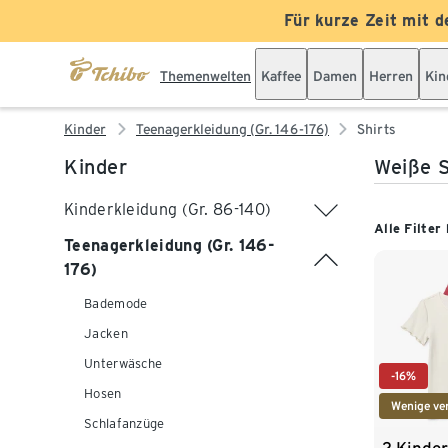
Für kurze Zeit mit d
Themenwelten
Kaffee
Damen
Herren
Kin
Kinder
Teenagerkleidung (Gr. 146-176)
Shirts
Kinder
Weiße S
Kinderkleidung (Gr. 86-140)
Alle Filter
Teenagerkleidung (Gr. 146-
176)
Bademode
Jacken
Unterwäsche
-16%
Hosen
Wenige ve
Schlafanzüge