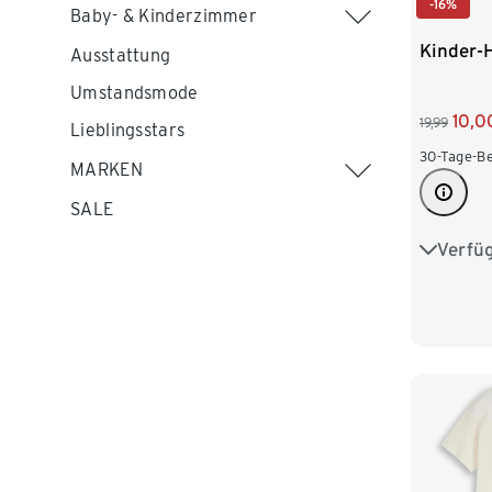
-16%
Baby- & Kinderzimmer
Kinder
Ausstattung
Umstandsmode
10,0
19,99
Lieblingsstars
30-Tage-Be
MARKEN
SALE
Verfü
122/128
146/152
170/176