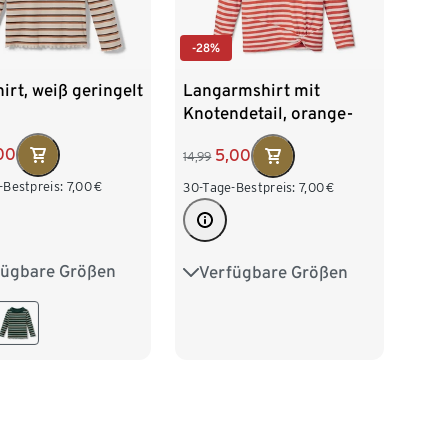
-28%
irt, weiß geringelt
Langarmshirt mit
Knotendetail, orange-
weiß gestreift
00
5,00
14,99
-Bestpreis:
7,00
€
30-Tage-Bestpreis:
7,00
€
fügbare Größen
Verfügbare Größen
28
134/140
122/128
134/140
152
158/164
146/152
158/164
76
170/176