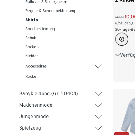
2 Kinder
Pullover & Strickjacken
Regen- & Schneebekleidung
10,0
14,99
Shirts
€/Stück
5,0
Sportbekleidung
30-Tage-Be
Schuhe
Socken
Verfü
122/128
Kleider
Accessoires
146/152
Röcke
170/176
Babykleidung (Gr. 50-104)
Mädchenmode
Jungenmode
Spielzeug