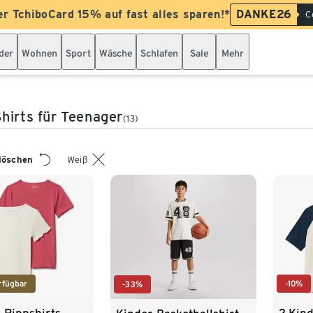
er TchiboCard 15% auf fast alles sparen!*
DANKE26
C
der
Wohnen
Sport
Wäsche
Schlafen
Sale
Mehr
hirts für Teenager
(13)
 löschen
Weiß
rfügbar
-10%
-33%