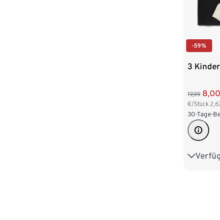
-59%
3 Kinder
8,0
19,99
€/Stück
2,6
30-Tage-Be
Verfü
122/128
146/152
170/176