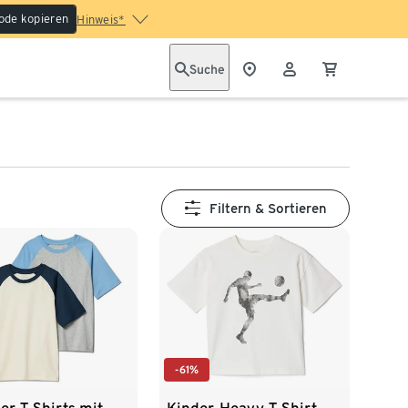
ode kopieren
Hinweis*
Suche
Filtern & Sortieren
-61%