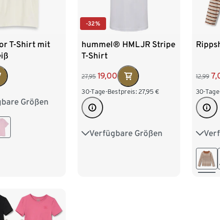
-32%
or T-Shirt mit
hummel® HMLJR Stripe
Rippsh
eiß
T-Shirt
19,00
7,
27,95
12,99
30-Tage-Bestpreis:
27,95
€
30-Tage
gbare Größen
40
152
164
Verfügbare Größen
Ver
110/116
122/128
122/1
134/140
146/152
146/
158/164
170/1