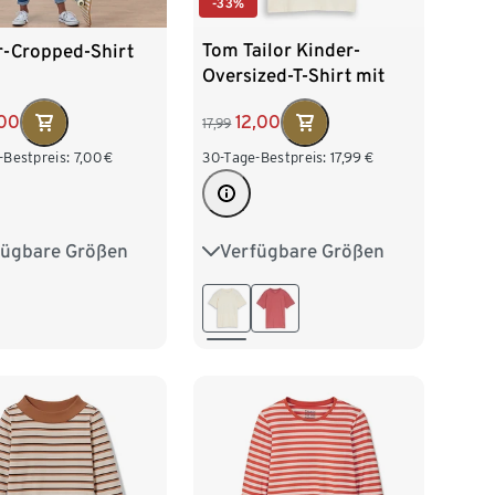
-33%
Tom Tailor Kinder-
r-Cropped-Shirt
Oversized-T-Shirt mit
Backprint, wool white
12,00
00
17,99
30-Tage-Bestpreis:
17,99
€
-Bestpreis:
7,00
€
Verfügbare Größen
fügbare Größen
128
140
152
164
28
134/140
176
152
158/164
76