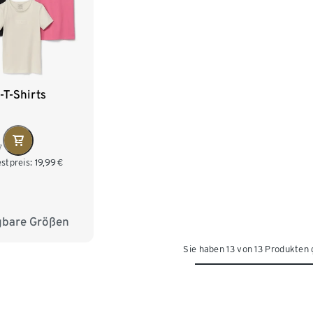
-T-Shirts
0
7
stpreis:
19,99
€
gbare Größen
134/140
Sie haben 13 von 13 Produkten
158/164