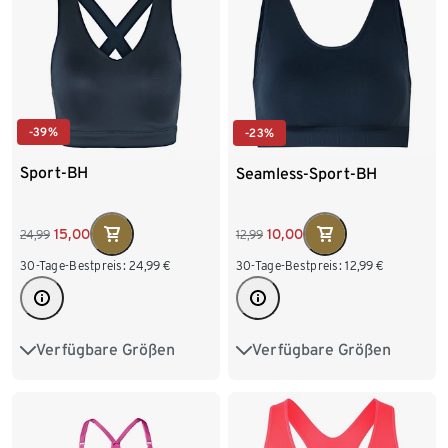
-39%
-23%
Sport-BH
Seamless-Sport-BH
15,00
10,00
24,99
12,99
30-Tage-Bestpreis:
24,99
€
30-Tage-Bestpreis:
12,99
€
Verfügbare Größen
Verfügbare Größen
75B
75C
80B
XS 32/34
S 36/38
80C
80D
85B
M 40/42
L 44/46
85C
85D
XL 48/50