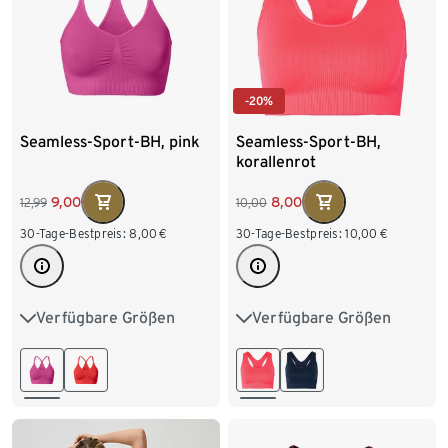
-20%
Seamless-Sport-BH, pink
Seamless-Sport-BH,
korallenrot
9,00
8,00
12,99
10,00
30-Tage-Bestpreis:
8,00
€
30-Tage-Bestpreis:
10,00
€
Verfügbare Größen
Verfügbare Größen
S 36/38
M 40/42
S 36/38
M 40/42
L 44/46
L 44/46
XL 48/50