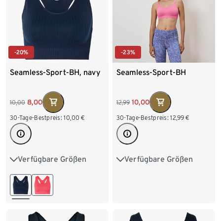
-20%
-23%
Seamless-Sport-BH, navy
Seamless-Sport-BH
8,00
10,00
10,00
12,99
30-Tage-Bestpreis:
10,00
€
30-Tage-Bestpreis:
12,99
€
Verfügbare Größen
Verfügbare Größen
S 36/38
M 40/42
S 36/38
M 40/42
L 44/46
XL 48/50
L 44/46
XL 48/50