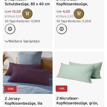
Schutzbezüge, 80 x 40 cm
Kopfkissenbezüge,
hellblau
10,00
4,00
12,99
7,99
€/Stück
5,00
€/Stück
2,00
30-Tage-Bestpreis:
12,99
€
30-Tage-Bestpreis:
5,00
€
Weitere Varianten
80 x 80 cm
-14%
-30%
2 Microfaser-
2 Jersey-
Kopfkissenbezüge, grün,
Kopfkissenbezüge, lila